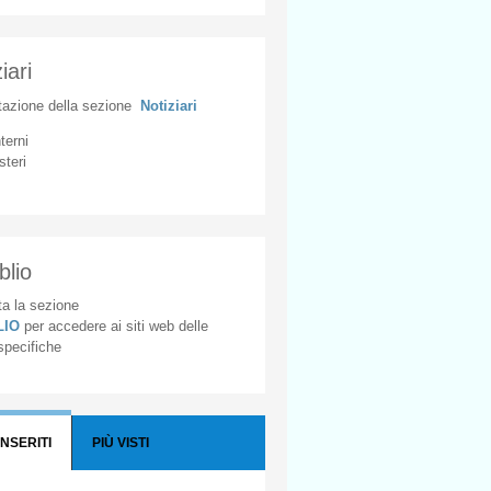
iari
tazione
della
sezione
Notiziari
nterni
steri
blio
a la sezione
BLIO
per accedere ai siti web delle
 specifiche
INSERITI
PIÙ VISTI