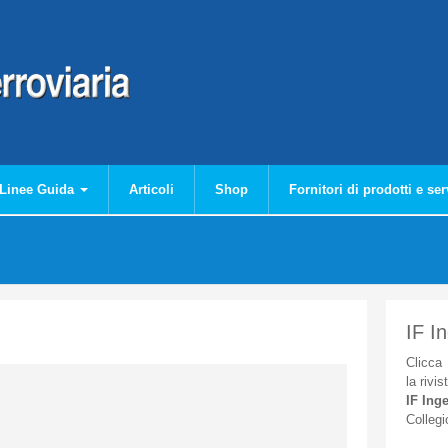
Linee Guida
Articoli
Shop
Fornitori di prodotti e ser
IF I
Clicca
la
rivis
IF
Inge
Collegi