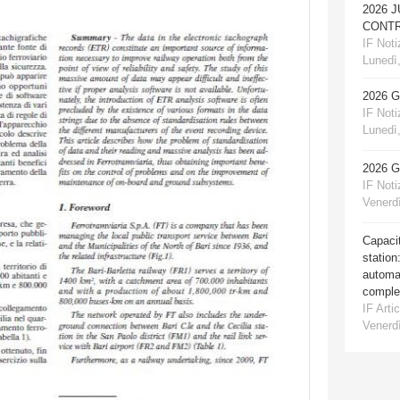
2026 
CONTR
IF Notiz
Lunedì,
2026 
IF Notiz
Lunedì,
2026 
IF Notiz
Venerdì
Capacit
station
automat
comple
IF Artic
Venerdì