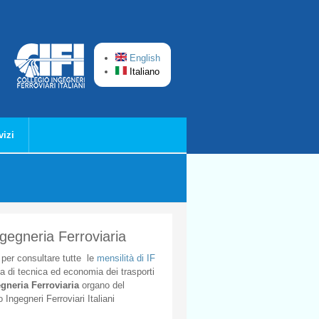
English
Italiano
vizi
ngegneria Ferroviaria
per
consultare
tutte
le
mensilità
di
IF
ta
di
tecnica
ed
economia
dei
trasporti
gneria
Ferroviaria
organo
del
o
Ingegneri
Ferroviari
Italiani