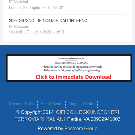
IF Notiziari
Lunedì, 27. Luglio 2026 - 18:02
2026 GIUGNO - IF NOTIZIE DALL'INTERNO
IF Notiziari
Venerdì, 17. Luglio 2026 - 18:21
Privacy Policy
Area Privata
Mappa del sito
© Copyright 2014
CIFI COLLEGIO INGEGNERI
FERROVIARI ITALIANI
Partita IVA 00929941003
Powered by
Fastcom Group