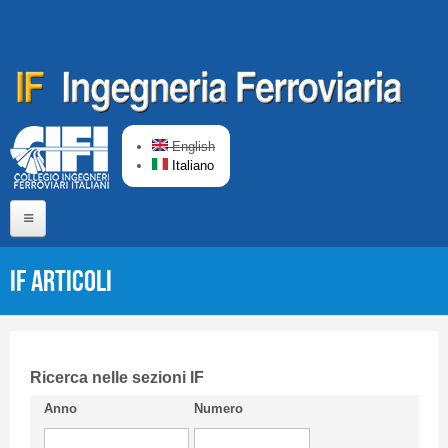
Salta al contenuto principale
English
Italiano
Home
IF Articoli
Chi siamo
Comitato di Redazione
CIFI in breve
Ricerca nelle sezioni IF
Anno
Numero
Linee Guida