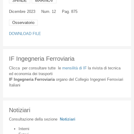
SHINDE
MARINOV
Dicembre
2023
Num. 12
Pag. 875
Osservatorio
DOWNLOAD FILE
IF Ingegneria Ferroviaria
Clicca
per
consultare
tutte
le
mensilità
di
IF
la
rivista
di
tecnica
ed
economia
dei
trasporti
IF
Ingegneria
Ferroviaria
organo
del
Collegio
Ingegneri
Ferroviari
Italiani
Notiziari
Consultazione
della
sezione
Notiziari
Interni