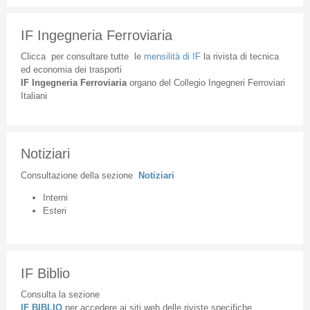
IF Ingegneria Ferroviaria
Clicca
per
consultare
tutte
le
mensilità
di
IF
la
rivista
di
tecnica
ed
economia
dei
trasporti
IF
Ingegneria
Ferroviaria
organo
del
Collegio
Ingegneri
Ferroviari
Italiani
Notiziari
Consultazione
della
sezione
Notiziari
Interni
Esteri
IF Biblio
Consulta la sezione
IF BIBLIO
per accedere ai siti web delle riviste specifiche