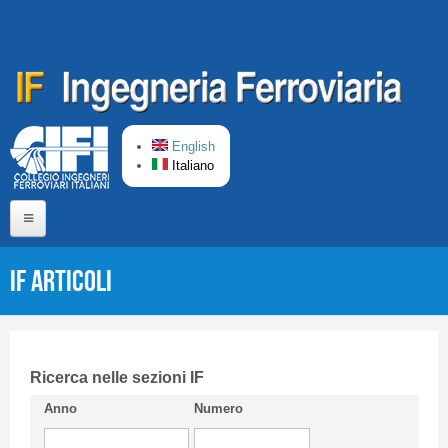
Salta al contenuto principale
English
Italiano
Home
IF Articoli
Chi siamo
Comitato di Redazione
CIFI in breve
Ricerca nelle sezioni IF
Anno
Numero
Linee Guida