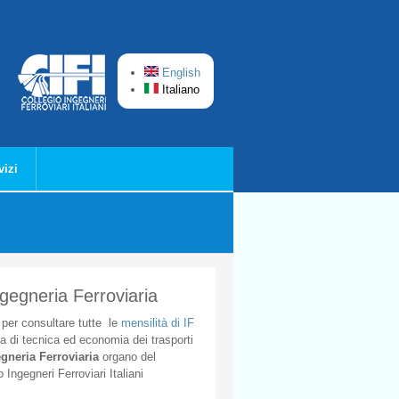
English
Italiano
vizi
ngegneria Ferroviaria
per
consultare
tutte
le
mensilità
di
IF
ta
di
tecnica
ed
economia
dei
trasporti
gneria
Ferroviaria
organo
del
o
Ingegneri
Ferroviari
Italiani