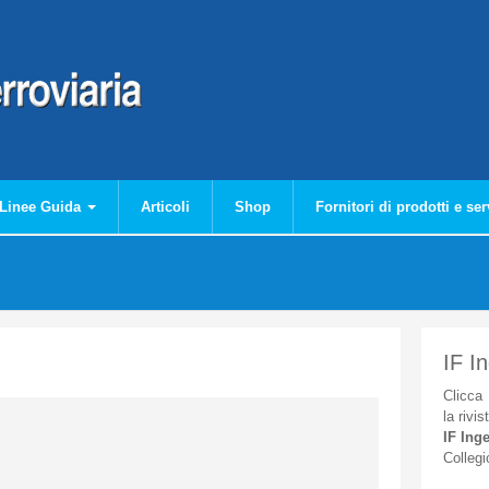
Linee Guida
Articoli
Shop
Fornitori di prodotti e ser
IF I
Clicca
la
rivis
IF
Inge
Collegi