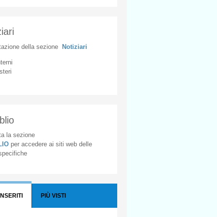
iari
tazione
della
sezione
Notiziari
nterni
steri
blio
a la sezione
BLIO
per accedere ai siti web delle
 specifiche
INSERITI
PIÙ VISTI