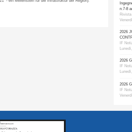
t 21” - ein Meilenstein für die Infrastruktur der Region).
Ingegn
n.7-8 
Rivista
Venerdì
2026 
CONTR
IF Notiz
Lunedì,
2026 
IF Notiz
Lunedì,
2026 
IF Notiz
Venerdì