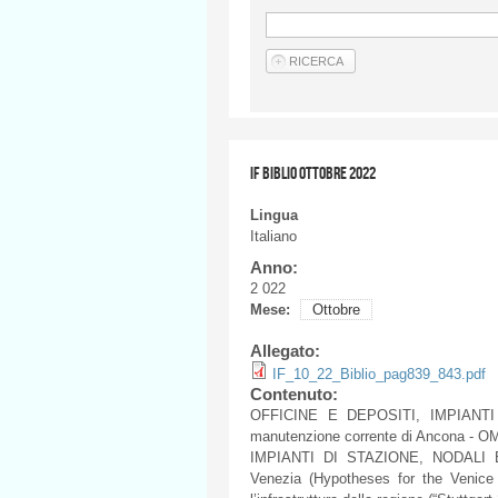
IF BIBLIO OTTOBRE 2022
Lingua
Italiano
Anno:
2 022
Mese:
Ottobre
Allegato:
IF_10_22_Biblio_pag839_843.pdf
Contenuto:
OFFICINE E DEPOSITI, IMPIANTI
manutenzione corrente di Ancona - O
IMPIANTI DI STAZIONE, NODALI E L
Venezia (Hypotheses for the Venice r