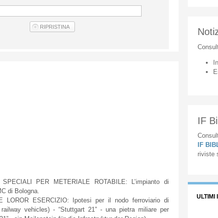
Notiz
Consul
I
E
IF Bi
Consult
IF BI
riviste
 SPECIALI PER METERIALE ROTABILE: L’impianto di
MC di Bologna.
ULTIMI 
OROR ESERCIZIO: Ipotesi per il nodo ferroviario di
ailway vehicles) - “Stuttgart 21” - una pietra miliare per