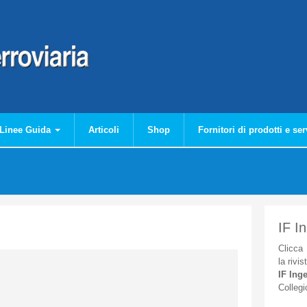
Linee Guida
Articoli
Shop
Fornitori di prodotti e ser
IF I
Clicca
la
rivis
IF
Inge
Collegi