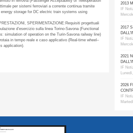
remoto in ferrovia (Passenger Acceptability of Teleoperation
2013 
ttimale per sistemi ferroviari a corrente continua tramite
IF Notiz
d energy storage for DC electric train systems using
Mercole
PRESTAZIONI, SPERIMENTAZIONE:Requisiti progettuali
2017 
imulazione d’esercizio sulla linea Torino-Savona (Functional
DALL'
ns: simulation of operation on the Turin-Savona railway line)
IF Notiz
a-rotaia in tempo reale e caso applicativo (Real-time wheel–
Mercol
ts application).
2021 
DALL'
IF Notiz
Lunedì
2026 
CONTR
IF Notiz
Martedì