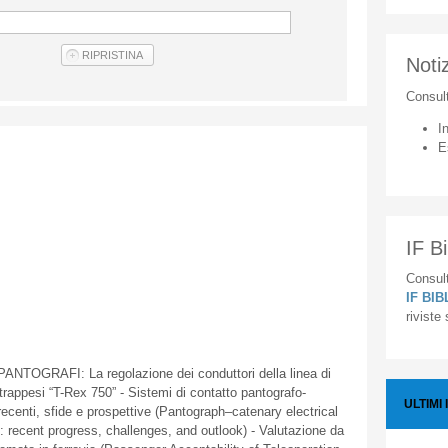
Notiz
Consul
I
E
IF Bi
Consult
IF BI
riviste
GRAFI: La regolazione dei conduttori della linea di
rappesi “T-Rex 750” - Sistemi di contatto pantografo-
ULTIMI 
 recenti, sfide e prospettive (Pantograph–catenary electrical
 recent progress, challenges, and outlook) - Valutazione da