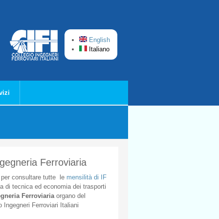
English
Italiano
vizi
ngegneria Ferroviaria
per
consultare
tutte
le
mensilità
di
IF
ta
di
tecnica
ed
economia
dei
trasporti
gneria
Ferroviaria
organo
del
o
Ingegneri
Ferroviari
Italiani