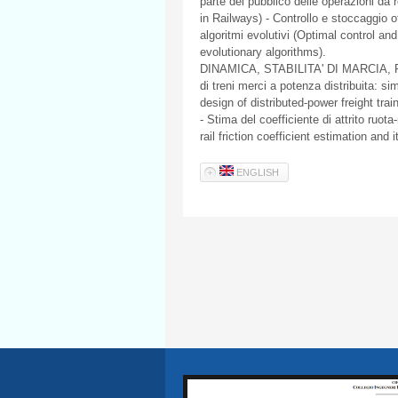
parte del pubblico delle operazioni da 
in Railways) - Controllo e stoccaggio o
algoritmi evolutivi (Optimal control an
evolutionary algorithms).
DINAMICA, STABILITA' DI MARCIA, 
di treni merci a potenza distribuita: s
design of distributed-power freight trai
- Stima del coefficiente di attrito ruot
rail friction coefficient estimation and i
ENGLISH