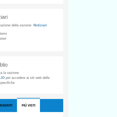
iari
tazione
della
sezione
Notiziari
nterni
steri
blio
a la sezione
BLIO
per accedere ai siti web delle
 specifiche
INSERITI
PIÙ VISTI