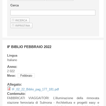
Linee Guida Per Gli Autori
Cerca
Privacy Policy
Articoli
Shop
Fornitori di prodotti e servizi
IF BIBLIO FEBBRAIO 2022
Lingua
Italiano
Anno:
2 022
Mese:
Febbraio
Allegato:
IF_02_22_Biblio_pag_177_181.pdf
Contenuto:
FABBRICATI VIAGGAITORI: L’illuminazione della rinnovata
stazione ferroviaria di Sulmona - Architettura e progetti easy e