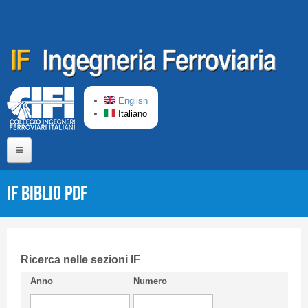
Salta al contenuto principale
English
Italiano
Home
IF Biblio PDF
Chi siamo
Comitato di Redazione
CIFI in breve
Ricerca nelle sezioni IF
Anno
Numero
Linee Guida