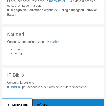
Clicca
per
consultare
tutte
le
mensilità
di
IF
la
rivista
di
tecnica
ed
economia
dei
trasporti
IF
Ingegneria
Ferroviaria
organo
del
Collegio
Ingegneri
Ferroviari
Italiani
Notiziari
Consultazione
della
sezione
Notiziari
Interni
Esteri
IF Biblio
Consulta la sezione
IF BIBLIO
per accedere ai siti web delle riviste specifiche
ULTIMI INSERITI
PIÙ VISTI