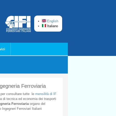
English
Italiano
vizi
ngegneria Ferroviaria
per
consultare
tutte
le
mensilità
di
IF
ta
di
tecnica
ed
economia
dei
trasporti
gneria
Ferroviaria
organo
del
o
Ingegneri
Ferroviari
Italiani