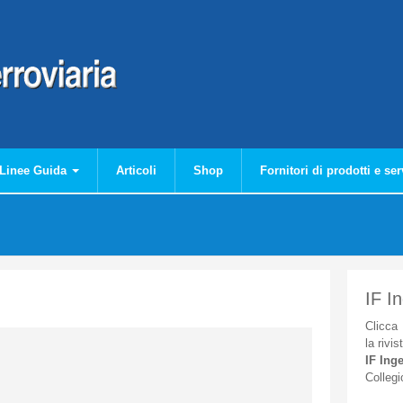
Linee Guida
Articoli
Shop
Fornitori di prodotti e ser
IF I
Clicca
la
rivis
IF
Inge
Collegi