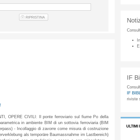
Notiz
Consul
I
E
IF Bi
Consult
IF BI
riviste
f
PERE CIVILI: Il ponte ferroviario sul fiume Po della
arametrica in ambiente BIM di un sottovia ferroviaria (BIM
ULTIMI 
erpass) - Incollaggio di zavorre come misura di costruzione
tterverklebung als temporäre Baumassnahme im Lastbereich)