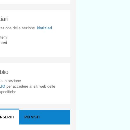
iari
tazione
della
sezione
Notiziari
nterni
steri
blio
a la sezione
BLIO
per accedere ai siti web delle
 specifiche
INSERITI
PIÙ VISTI