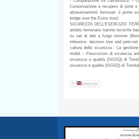
- Comparazione tra calcestruzzi – C
Conservazione e recupero di ponti e v
attraversamenti ferroviari: il ponte 
bridge over the Esino river).
SICUREZZA DELL'ESERCIZIO FERROVI
ambito ferroviario tramite tecniche bas
su set di dati a lungo termine (Be
inference, decision tree and petri-ne
cultura della sicurezza - La gestione
mobili – Prescrizioni di sicurezza a
sicurezze e qualità (SIGSQ) di Trenit
sicurezze e qualità (SIGSQ) di Trenita
ENGLISH