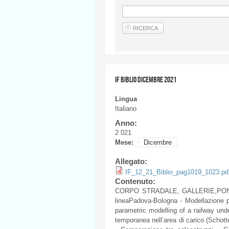
IF BIBLIO DICEMBRE 2021
Lingua
Italiano
Anno:
2 021
Mese:
Dicembre
Allegato:
IF_12_21_Biblio_pag1019_1023.pd
Contenuto:
CORPO STRADALE, GALLERIE,PONTI, O
lineaPadova-Bologna - Modellazione p
parametric modelling of a railway und
temporanea nell’area di carico (Scho