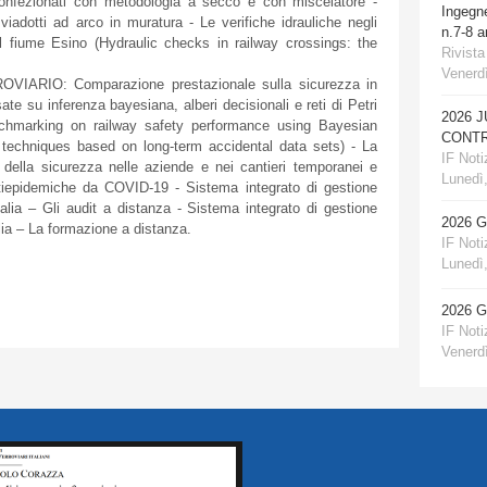
onfezionati con metodologia a secco e con miscelatore -
Ingegn
iadotti ad arco in muratura - Le verifiche idrauliche negli
n.7-8 
sul fiume Esino (Hydraulic checks in railway crossings: the
Rivista
Venerdì
ARIO: Comparazione prestazionale sulla sicurezza in
ate su inferenza bayesiana, alberi decisionali e reti di Petri
2026 
nchmarking on railway safety performance using Bayesian
CONTR
t techniques based on long-term accidental data sets) - La
IF Notiz
 della sicurezza nelle aziende e nei cantieri temporanei e
Lunedì,
ntiepidemiche da COVID-19 - Sistema integrato di gestione
alia – Gli audit a distanza - Sistema integrato di gestione
2026 
lia – La formazione a distanza.
IF Notiz
Lunedì,
2026 
IF Notiz
Venerdì