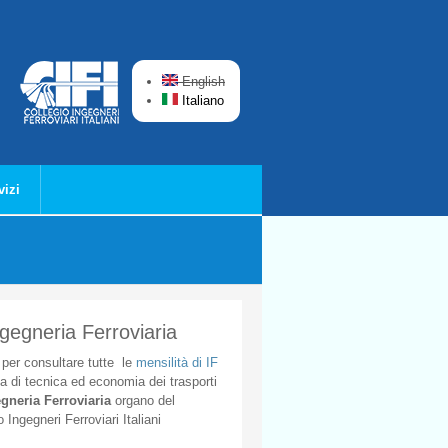
English
Italiano
vizi
ngegneria Ferroviaria
per
consultare
tutte
le
mensilità
di
IF
ta
di
tecnica
ed
economia
dei
trasporti
gneria
Ferroviaria
organo
del
o
Ingegneri
Ferroviari
Italiani