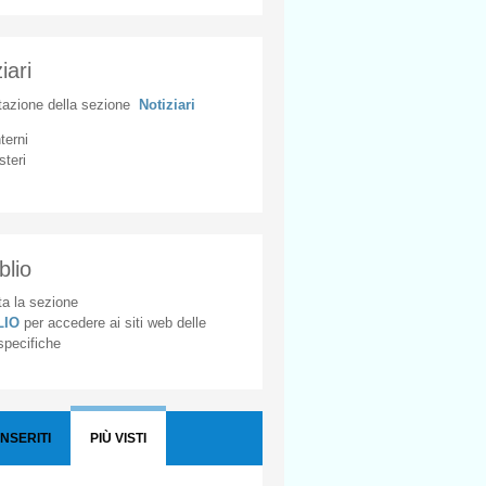
iari
tazione
della
sezione
Notiziari
nterni
steri
blio
a la sezione
BLIO
per accedere ai siti web delle
 specifiche
INSERITI
PIÙ VISTI