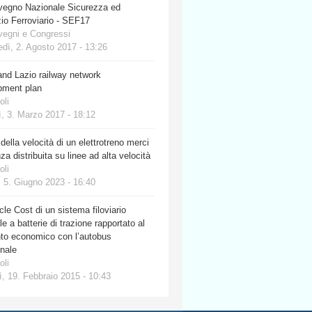
vegno Nazionale Sicurezza ed
io Ferroviario - SEF17
vegni e Congressi
dì, 2. Agosto 2017 - 13:26
nd Lazio railway network
pment plan
oli
, 3. Marzo 2017 - 18:12
 della velocità di un elettrotreno merci
za distribuita su linee ad alta velocità
oli
 5. Giugno 2023 - 16:40
cle Cost di un sistema filoviario
e a batterie di trazione rapportato al
nto economico con l’autobus
onale
oli
, 19. Febbraio 2015 - 10:43