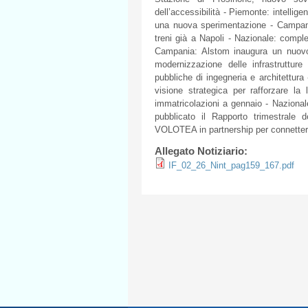
dell’accessibilità - Piemonte: intellige
una nuova sperimentazione - Campania
treni già a Napoli - Nazionale: compl
Campania: Alstom inaugura un nuovo 
modernizzazione delle infrastruttur
pubbliche di ingegneria e architettura
visione strategica per rafforzare la
immatricolazioni a gennaio - Nazional
pubblicato il Rapporto trimestrale 
VOLOTEA in partnership per connettere 
Allegato Notiziario:
IF_02_26_Nint_pag159_167.pdf