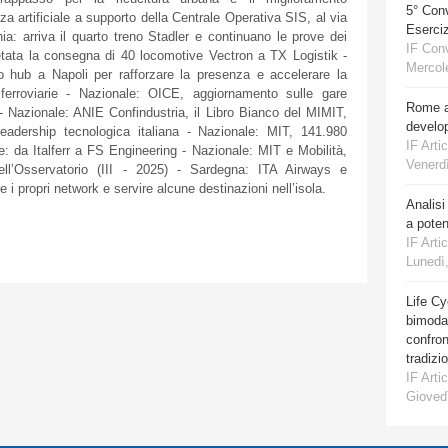
5° Con
nza artificiale a supporto della Centrale Operativa SIS, al via
Eserciz
: arriva il quarto treno Stadler e continuano le prove dei
IF Con
etata la consegna di 40 locomotive Vectron a TX Logistik -
Mercole
hub a Napoli per rafforzare la presenza e accelerare la
e ferroviarie - Nazionale: OICE, aggiornamento sulle gare
Rome a
 - Nazionale: ANIE Confindustria, il Libro Bianco del MIMIT,
develo
 leadership tecnologica italiana - Nazionale: MIT, 141.980
IF Artic
e: da Italferr a FS Engineering - Nazionale: MIT e Mobilità,
Venerdì
dell’Osservatorio (III - 2025) - Sardegna: ITA Airways e
i propri network e servire alcune destinazioni nell’isola.
Analisi
a poten
IF Artic
Lunedì,
Life Cy
bimodal
confro
tradizi
IF Artic
Giovedì