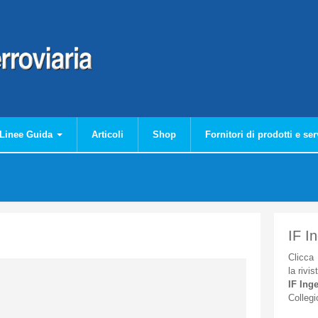
Linee Guida
Articoli
Shop
Fornitori di prodotti e ser
IF I
Clicca
la
rivis
IF
Inge
Collegi