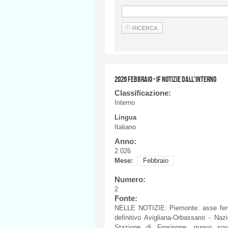
2026 FEBBRAIO - IF NOTIZIE DALL'INTERNO
Classificazione:
Interno
Lingua
Italiano
Anno:
2 026
Mese:
Febbraio
Numero:
2
Fonte:
NELLE NOTIZIE: Piemonte: asse ferrov
definitivo Avigliana-Orbassano - Naz
Stazione di Frosinone, nuovo sov