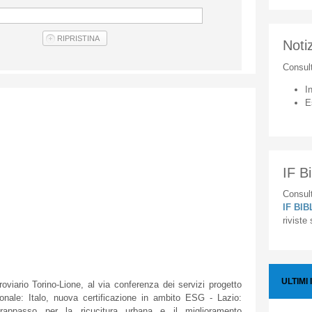
Notiz
Consul
I
E
IF Bi
Consult
IF BI
riviste
ULTIMI 
iario Torino-Lione, al via conferenza dei servizi progetto
ionale: Italo, nuova certificazione in ambito ESG - Lazio:
rappasso per la ricucitura urbana e il miglioramento