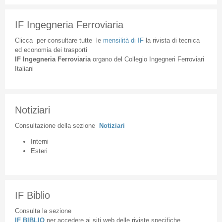
IF Ingegneria Ferroviaria
Clicca
per
consultare
tutte
le
mensilità
di
IF
la
rivista
di
tecnica
ed
economia
dei
trasporti
IF
Ingegneria
Ferroviaria
organo
del
Collegio
Ingegneri
Ferroviari
Italiani
Notiziari
Consultazione
della
sezione
Notiziari
Interni
Esteri
IF Biblio
Consulta la sezione
IF BIBLIO
per accedere ai siti web delle riviste specifiche