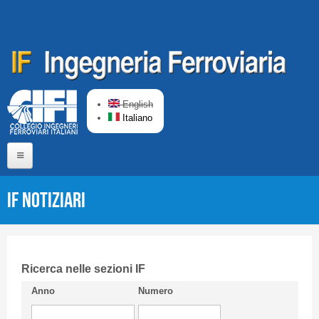
Salta al contenuto principale
English
Italiano
Home
IF Notiziari
Chi siamo
Comitato di Redazione
CIFI in breve
Ricerca nelle sezioni IF
Anno
Numero
Linee Guida