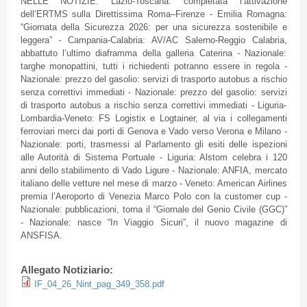
NELLE NOTIZIE: Lazio-Toscana: completata l’attivazione
dell’ERTMS sulla Direttissima Roma–Firenze - Emilia Romagna:
“Giornata della Sicurezza 2026: per una sicurezza sostenibile e
leggera” - Campania-Calabria: AV/AC Salerno-Reggio Calabria,
abbattuto l’ultimo diaframma della galleria Caterina - Nazionale:
targhe monopattini, tutti i richiedenti potranno essere in regola -
Nazionale: prezzo del gasolio: servizi di trasporto autobus a rischio
senza correttivi immediati - Nazionale: prezzo del gasolio: servizi
di trasporto autobus a rischio senza correttivi immediati - Liguria-
Lombardia-Veneto: FS Logistix e Logtainer, al via i collegamenti
ferroviari merci dai porti di Genova e Vado verso Verona e Milano -
Nazionale: porti, trasmessi al Parlamento gli esiti delle ispezioni
alle Autorità di Sistema Portuale - Liguria: Alstom celebra i 120
anni dello stabilimento di Vado Ligure - Nazionale: ANFIA, mercato
italiano delle vetture nel mese di marzo - Veneto: American Airlines
premia l’Aeroporto di Venezia Marco Polo con la customer cup -
Nazionale: pubblicazioni, torna il “Giornale del Genio Civile (GGC)”
- Nazionale: nasce “In Viaggio Sicuri”, il nuovo magazine di
ANSFISA.
Allegato Notiziario:
IF_04_26_Nint_pag_349_358.pdf