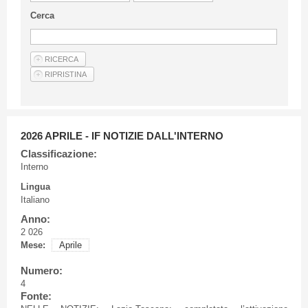
Linee Guida Per Gli Autori
Cerca
Privacy Policy
Articoli
Shop
Fornitori di prodotti e servizi
2026 APRILE - IF NOTIZIE DALL'INTERNO
Classificazione:
Interno
Lingua
Italiano
Anno:
2 026
Mese:
Aprile
Numero:
4
Fonte: