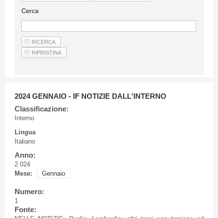
Linee Guida Per Gli Autori
Cerca
Privacy Policy
Articoli
Shop
Fornitori di prodotti e servizi
2024 GENNAIO - IF NOTIZIE DALL'INTERNO
Classificazione:
Interno
Lingua
Italiano
Anno:
2 024
Mese:
Gennaio
Numero:
1
Fonte: