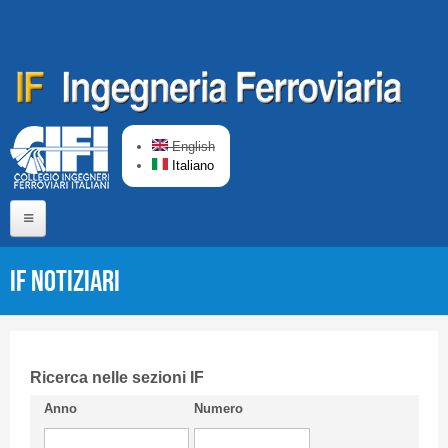
Salta al contenuto principale
English
Italiano
Home
IF Notiziari
Chi siamo
Comitato di Redazione
CIFI in breve
Ricerca nelle sezioni IF
Anno
Numero
Linee Guida