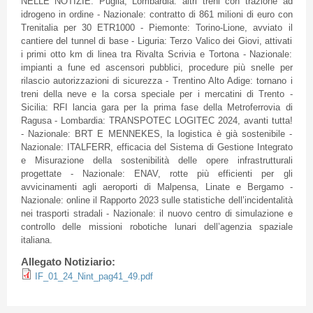
NELLE NOTIZIE: Puglia, Lombardia: altri treni con trazione ad
idrogeno in ordine - Nazionale: contratto di 861 milioni di euro con
Trenitalia per 30 ETR1000 - Piemonte: Torino-Lione, avviato il
cantiere del tunnel di base - Liguria: Terzo Valico dei Giovi, attivati
i primi otto km di linea tra Rivalta Scrivia e Tortona - Nazionale:
impianti a fune ed ascensori pubblici, procedure più snelle per
rilascio autorizzazioni di sicurezza - Trentino Alto Adige: tornano i
treni della neve e la corsa speciale per i mercatini di Trento -
Sicilia: RFI lancia gara per la prima fase della Metroferrovia di
Ragusa - Lombardia: TRANSPOTEC LOGITEC 2024, avanti tutta!
- Nazionale: BRT E MENNEKES, la logistica è già sostenibile -
Nazionale: ITALFERR, efficacia del Sistema di Gestione Integrato
e Misurazione della sostenibilità delle opere infrastrutturali
progettate - Nazionale: ENAV, rotte più efficienti per gli
avvicinamenti agli aeroporti di Malpensa, Linate e Bergamo -
Nazionale: online il Rapporto 2023 sulle statistiche dell’incidentalità
nei trasporti stradali - Nazionale: il nuovo centro di simulazione e
controllo delle missioni robotiche lunari dell’agenzia spaziale
italiana.
Allegato Notiziario:
IF_01_24_Nint_pag41_49.pdf