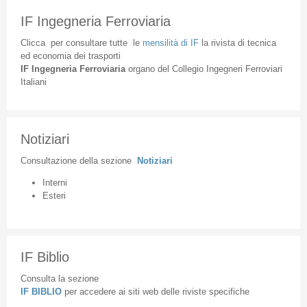
IF Ingegneria Ferroviaria
Clicca
per
consultare
tutte
le
mensilità
di
IF
la
rivista
di
tecnica
ed
economia
dei
trasporti
IF
Ingegneria
Ferroviaria
organo
del
Collegio
Ingegneri
Ferroviari
Italiani
Notiziari
Consultazione
della
sezione
Notiziari
Interni
Esteri
IF Biblio
Consulta la sezione
IF BIBLIO
per accedere ai siti web delle riviste specifiche