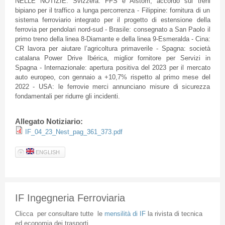
NELLE NOTIZIE: Svizzera: FFS e Alstom, accordo sui treni
bipiano per il traffico a lunga percorrenza - Filippine: fornitura di un
sistema ferroviario integrato per il progetto di estensione della
ferrovia per pendolari nord-sud - Brasile: consegnato a San Paolo il
primo treno della linea 8-Diamante e della linea 9-Esmeralda - Cina:
CR lavora per aiutare l’agricoltura primaverile - Spagna: società
catalana Power Drive Ibérica, miglior fornitore per Servizi in
Spagna - Internazionale: apertura positiva del 2023 per il mercato
auto europeo, con gennaio a +10,7% rispetto al primo mese del
2022 - USA: le ferrovie merci annunciano misure di sicurezza
fondamentali per ridurre gli incidenti.
Allegato Notiziario:
IF_04_23_Nest_pag_361_373.pdf
ENGLISH
IF Ingegneria Ferroviaria
Clicca
per
consultare
tutte
le
mensilità
di
IF
la
rivista
di
tecnica
ed
economia
dei
trasporti