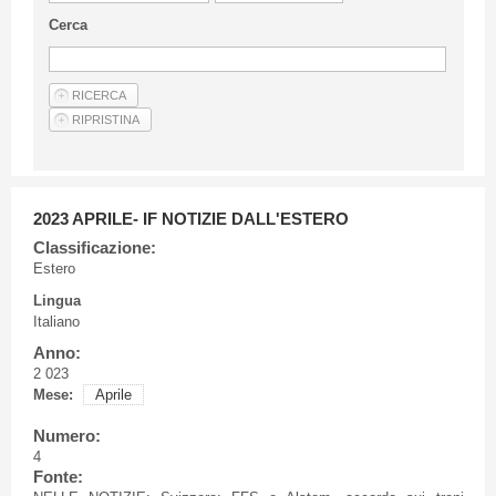
Linee Guida Per Gli Autori
Cerca
Privacy Policy
Articoli
Shop
Fornitori di prodotti e servizi
2023 APRILE- IF NOTIZIE DALL'ESTERO
Classificazione:
Estero
Lingua
Italiano
Anno:
2 023
Mese:
Aprile
Numero:
4
Fonte: