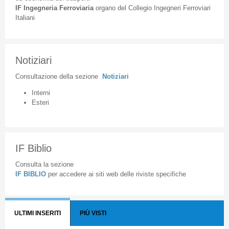
IF
Ingegneria
Ferroviaria
organo
del
Collegio
Ingegneri
Ferroviari
Italiani
Notiziari
Consultazione
della
sezione
Notiziari
Interni
Esteri
IF Biblio
Consulta la sezione
IF BIBLIO
per accedere ai siti web delle riviste specifiche
ULTIMI INSERITI
PIÙ VISTI