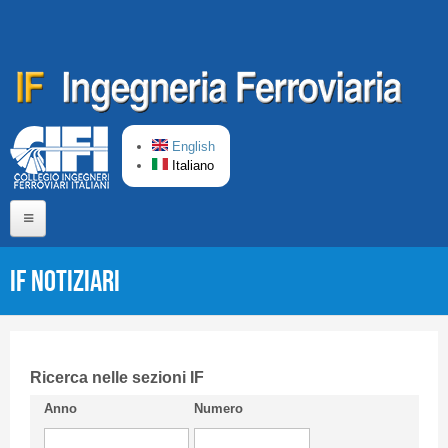
Salta al contenuto principale
English
Italiano
Home
IF Notiziari
Chi siamo
Comitato di Redazione
CIFI in breve
Ricerca nelle sezioni IF
Anno
Numero
Linee Guida