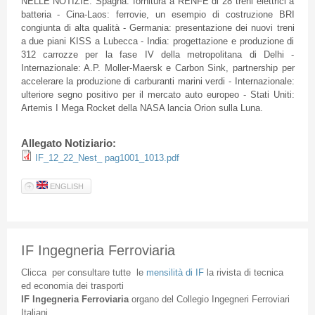
NELLE NOTIZIE: Spagna: fornitura a RENFE di 28 treni elettrici a
batteria - Cina-Laos: ferrovie, un esempio di costruzione BRI
congiunta di alta qualità - Germania: presentazione dei nuovi treni
a due piani KISS a Lubecca - India: progettazione e produzione di
312 carrozze per la fase IV della metropolitana di Delhi -
Internazionale: A.P. Moller-Maersk e Carbon Sink, partnership per
accelerare la produzione di carburanti marini verdi - Internazionale:
ulteriore segno positivo per il mercato auto europeo - Stati Uniti:
Artemis I Mega Rocket della NASA lancia Orion sulla Luna.
Allegato Notiziario:
IF_12_22_Nest_ pag1001_1013.pdf
ENGLISH
IF Ingegneria Ferroviaria
Clicca
per
consultare
tutte
le
mensilità
di
IF
la
rivista
di
tecnica
ed
economia
dei
trasporti
IF
Ingegneria
Ferroviaria
organo
del
Collegio
Ingegneri
Ferroviari
Italiani