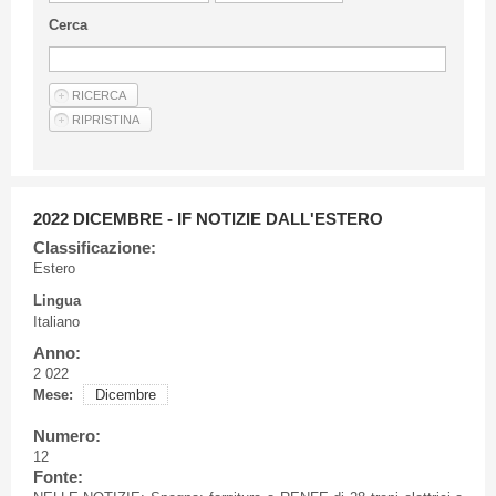
Linee Guida Per Gli Autori
Cerca
Privacy Policy
Articoli
Shop
Fornitori di prodotti e servizi
2022 DICEMBRE - IF NOTIZIE DALL'ESTERO
Classificazione:
Estero
Lingua
Italiano
Anno:
2 022
Mese:
Dicembre
Numero:
12
Fonte: