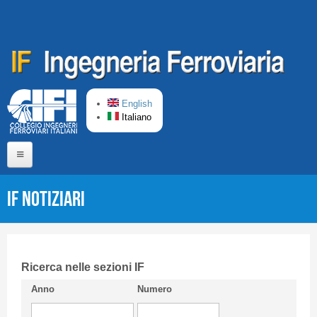
Salta al contenuto principale
English
Italiano
Home
IF Notiziari
Chi siamo
Comitato di Redazione
CIFI in breve
Ricerca nelle sezioni IF
Anno
Numero
Linee Guida