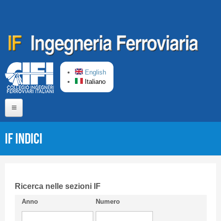
Salta al contenuto principale
English
Italiano
Home
IF Indici
Chi siamo
Comitato di Redazione
CIFI in breve
Ricerca nelle sezioni IF
Anno
Numero
Linee Guida