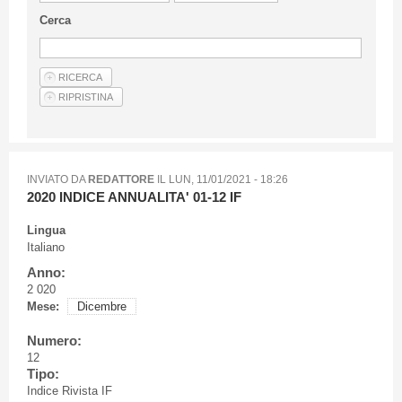
Linee Guida Per Gli Autori
Cerca
Privacy Policy
Articoli
Shop
Fornitori di prodotti e servizi
INVIATO DA
REDATTORE
IL
LUN, 11/01/2021 - 18:26
2020 INDICE ANNUALITA' 01-12 IF
Lingua
Italiano
Anno:
2 020
Mese:
Dicembre
Numero:
12
Tipo:
Indice Rivista IF