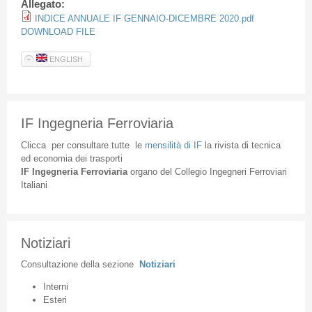
Allegato:
INDICE ANNUALE IF GENNAIO-DICEMBRE 2020.pdf
DOWNLOAD FILE
ENGLISH
IF Ingegneria Ferroviaria
Clicca
per
consultare
tutte
le
mensilità
di
IF
la
rivista
di
tecnica
ed
economia
dei
trasporti
IF
Ingegneria
Ferroviaria
organo
del
Collegio
Ingegneri
Ferroviari
Italiani
Notiziari
Consultazione
della
sezione
Notiziari
Interni
Esteri