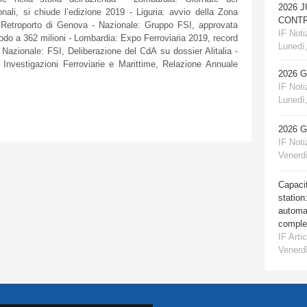
2026 
ali, si chiude l’edizione 2019 - Liguria: avvio della Zona
CONTR
e Retroporto di Genova - Nazionale: Gruppo FSI, approvata
IF Notiz
iodo a 362 milioni - Lombardia: Expo Ferroviaria 2019, record
Lunedì,
 Nazionale: FSI, Deliberazione del CdA su dossier Alitalia -
 Investigazioni Ferroviarie e Marittime, Relazione Annuale
2026 
IF Notiz
Lunedì,
2026 
IF Notiz
Venerdì
Capacit
station
automat
comple
IF Artic
Venerdì