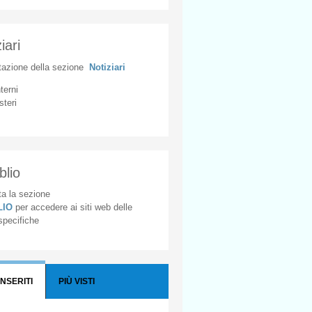
iari
tazione
della
sezione
Notiziari
nterni
steri
blio
a la sezione
BLIO
per accedere ai siti web delle
 specifiche
INSERITI
PIÙ VISTI