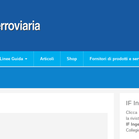
Linee Guida
Articoli
Shop
Fornitori di prodotti e ser
IF I
Clicca
la
rivis
IF
Inge
Collegi