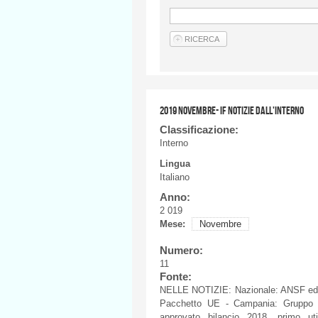
2019 NOVEMBRE- IF NOTIZIE DALL'INTERNO
Classificazione:
Interno
Lingua
Italiano
Anno:
2 019
Mese:
Novembre
Numero:
11
Fonte:
NELLE NOTIZIE: Nazionale: ANSF ed ERA
Pacchetto UE - Campania: Gruppo FS
approvato bilancio 2018, primo uti