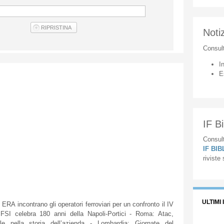
Notiz
Consul
I
E
IF Bi
Consult
IF BI
riviste
ULTIMI 
 incontrano gli operatori ferroviari per un confronto il IV
I celebra 180 anni della Napoli-Portici - Roma: Atac,
le nella storia dell’azienda - Lombardia: Giornate del