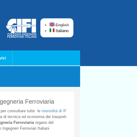
English
Italiano
vizi
ngegneria Ferroviaria
per
consultare
tutte
le
mensilità
di
IF
ta
di
tecnica
ed
economia
dei
trasporti
gneria
Ferroviaria
organo
del
o
Ingegneri
Ferroviari
Italiani