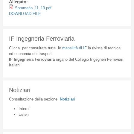
Allegato:
Sommario_11_19.pdf
DOWNLOAD FILE
IF Ingegneria Ferroviaria
Clicca
per
consultare
tutte
le
mensilità
di
IF
la
rivista
di
tecnica
ed
economia
dei
trasporti
IF
Ingegneria
Ferroviaria
organo
del
Collegio
Ingegneri
Ferroviari
Italiani
Notiziari
Consultazione
della
sezione
Notiziari
Interni
Esteri