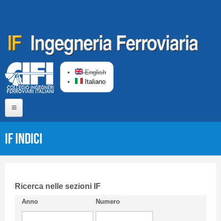
Salta al contenuto principale
English
Italiano
Home
IF Indici
Chi siamo
Comitato di Redazione
CIFI in breve
Ricerca nelle sezioni IF
Anno
Numero
Linee Guida