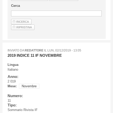
Linee Guida Per Gli Autori
Cerca
Privacy Policy
Articoli
Shop
Fornitori di prodotti e servizi
INVIATO DA
REDATTORE
IL
LUN, 02/12/2019 - 13:05
2019 INDICE 11 IF NOVEMBRE
Lingua
Italiano
Anno:
2 019
Mese:
Novembre
Numero:
11
Tipo:
Sommario Rivista IF