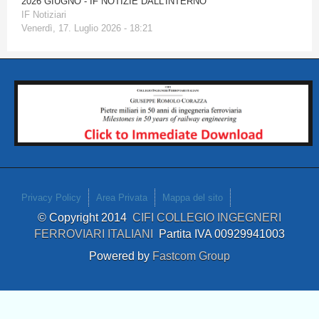
2026 GIUGNO - IF NOTIZIE DALL'INTERNO
IF Notiziari
Venerdì, 17. Luglio 2026 - 18:21
Privacy Policy
Area Privata
Mappa del sito
© Copyright 2014
CIFI COLLEGIO INGEGNERI
FERROVIARI ITALIANI
Partita IVA 00929941003
Powered by
Fastcom Group