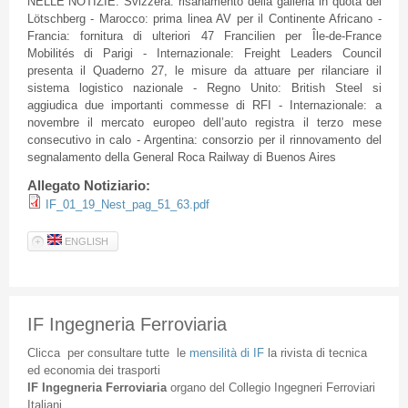
NELLE NOTIZIE: Svizzera: risanamento della galleria in quota del
Lötschberg - Marocco: prima linea AV per il Continente Africano -
Francia: fornitura di ulteriori 47 Francilien per Île-de-France
Mobilités di Parigi - Internazionale: Freight Leaders Council
presenta il Quaderno 27, le misure da attuare per rilanciare il
sistema logistico nazionale - Regno Unito: British Steel si
aggiudica due importanti commesse di RFI - Internazionale: a
novembre il mercato europeo dell’auto registra il terzo mese
consecutivo in calo - Argentina: consorzio per il rinnovamento del
segnalamento della General Roca Railway di Buenos Aires
Allegato Notiziario:
IF_01_19_Nest_pag_51_63.pdf
ENGLISH
IF Ingegneria Ferroviaria
Clicca
per
consultare
tutte
le
mensilità
di
IF
la
rivista
di
tecnica
ed
economia
dei
trasporti
IF
Ingegneria
Ferroviaria
organo
del
Collegio
Ingegneri
Ferroviari
Italiani