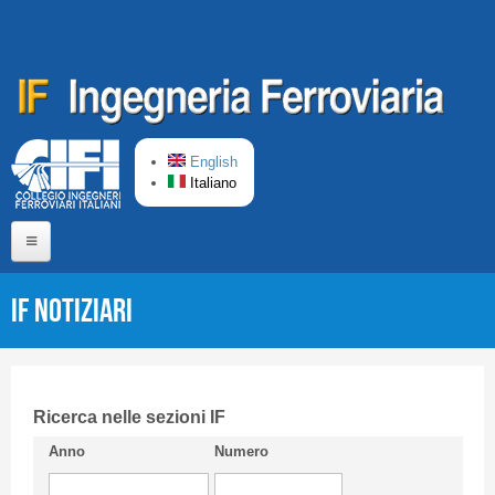
Salta al contenuto principale
English
Italiano
Home
IF Notiziari
Chi siamo
Comitato di Redazione
CIFI in breve
Ricerca nelle sezioni IF
Anno
Numero
Linee Guida