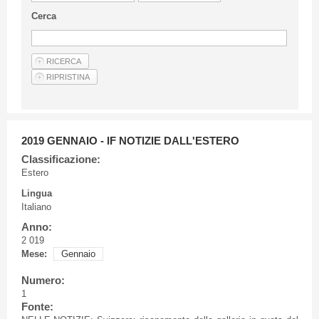
Linee Guida Per Gli Autori
Cerca
Privacy Policy
Articoli
Shop
Fornitori di prodotti e servizi
2019 GENNAIO - IF NOTIZIE DALL'ESTERO
Classificazione:
Estero
Lingua
Italiano
Anno:
2 019
Mese:
Gennaio
Numero:
1
Fonte: