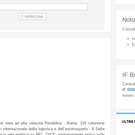
Notiz
Consul
I
E
IF Bi
Consult
IF BI
riviste
ULTIMI 
ori
treni
ad
alta
velocità
Pendolino
- Roma: 110
colonnine
um
internazionale
della
logistica
e
dell’autotrasporto
- A
Selta
e
la
rete
elettrica
ex
RFI
-
OICE
:
aggiornamento
estivo
sulle