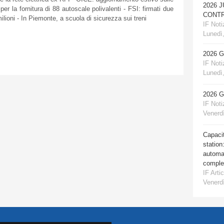
2026 
per la
fornitura
di
88
autoscale
polivalenti
-
FSI
:
firmati
due
CONTR
ilioni
- In
Piemonte
, a
scuola
di
sicurezza
sui
treni
IF Notiz
Lunedì,
2026 
IF Notiz
Lunedì,
2026 
IF Notiz
Venerdì
Capacit
station
automat
comple
IF Artic
Venerdì