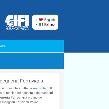
English
Italiano
vizi
ngegneria Ferroviaria
per
consultare
tutte
le
mensilità
di
IF
ta
di
tecnica
ed
economia
dei
trasporti
gneria
Ferroviaria
organo
del
o
Ingegneri
Ferroviari
Italiani