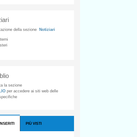
iari
tazione
della
sezione
Notiziari
nterni
steri
blio
a la sezione
BLIO
per accedere ai siti web delle
 specifiche
INSERITI
PIÙ VISTI