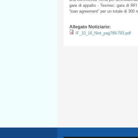
gare
di
appalto
-
Tesmec
:
gara
di
RFI
“loan agreement” per un
totale
di
300
m
Allegato Notiziario:
IF_10_16_Nint_pag789-793.pdf