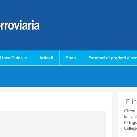
Linee Guida
Articoli
Shop
Fornitori di prodotti e ser
IF I
Clicca
la
rivis
IF
Inge
Collegi