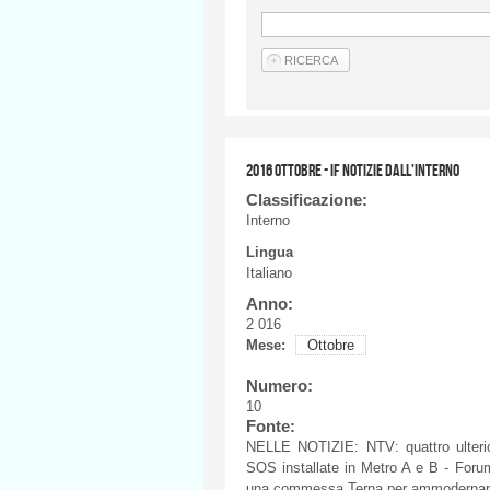
2016 OTTOBRE - IF NOTIZIE DALL'INTERNO
Classificazione:
Interno
Lingua
Italiano
Anno:
2 016
Mese:
Ottobre
Numero:
10
Fonte:
NELLE
NOTIZIE
:
NTV
:
quattro
ulteri
SOS
installate
in Metro A e B - For
una
commessa
Terna
per
ammodernar