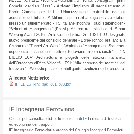
NELLE
NOTIZIE
:
Provincia
Autonoma
di
Trento
:
consegnati
i
primi
Coradia
Meridian “Jazz” -
Attivato
l’impianto
di
segnalamento
di
Ponte
Gardena
per
RFI
-
Urbanizzazione
sostenibile
con
gli
ascensori
del
futuro
- A Milano la prima
Share’ngo
service station
presso
un
supermercato
-
FS
Italiane
incontra
i
suoi
stakeholder -
“School of Management” (
PoliMi
):
Alstom
tra
i
vincitori
di
Smart
Working Award 2016 -
Anie
Confindustria
: G.
BUSETTO
designato
nuovo
presidente
dal
consiglio
generale
-
Lione-Torino
:
Telt
lancia
a
Chiomonte
“Tunnel Art Work” - Workshop “Management Systems:
esperienze
italiane
nel
settore
ferroviario
internazionale”
- “IN
BIBLIOTECA”
Architettura
e
progetti
delle
stazioni
italiane
...
dall’Ottocento
all’Alta
Velocità
-
FSI
:
“Alla
scoperta
dei
mestieri
del
ferroviere”
- Workshop:
l’assile
intelligente
,
evoluzione
del
prodotto
Allegato Notiziario:
IF_11_16_Nint_pag_861_870.pdf
IF Ingegneria Ferroviaria
Clicca
per
consultare
tutte
le
mensilità
di
IF
la
rivista
di
tecnica
ed
economia
dei
trasporti
IF
Ingegneria
Ferroviaria
organo
del
Collegio
Ingegneri
Ferroviari