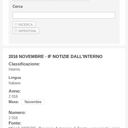
Linee Guida Per Gli Autori
Cerca
Privacy Policy
Articoli
Shop
Fornitori di prodotti e servizi
2016 NOVEMBRE - IF NOTIZIE DALL'INTERNO
Classificazione:
Interno
Lingua
Italiano
Anno:
2 016
Mese:
Novembre
Numero:
2 016
Fonte: