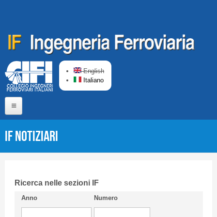
Salta al contenuto principale
English
Italiano
Home
IF Notiziari
Chi siamo
Comitato di Redazione
CIFI in breve
Ricerca nelle sezioni IF
Anno
Numero
Linee Guida