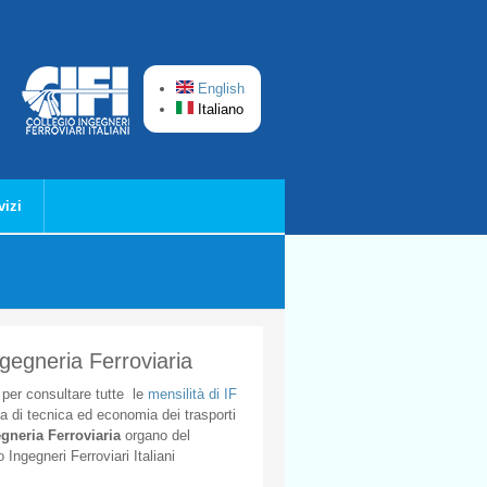
English
Italiano
vizi
ngegneria Ferroviaria
per
consultare
tutte
le
mensilità
di
IF
ta
di
tecnica
ed
economia
dei
trasporti
gneria
Ferroviaria
organo
del
o
Ingegneri
Ferroviari
Italiani