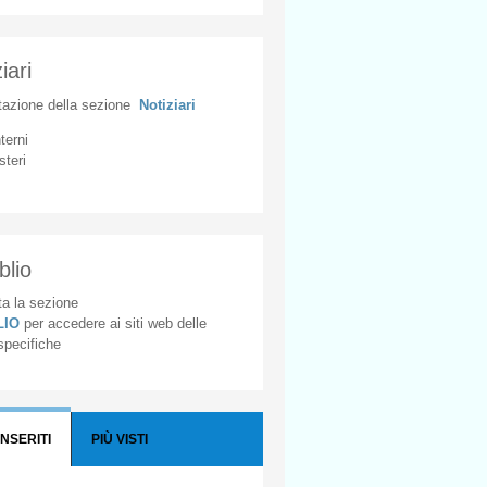
iari
tazione
della
sezione
Notiziari
nterni
steri
blio
a la sezione
BLIO
per accedere ai siti web delle
 specifiche
INSERITI
PIÙ VISTI