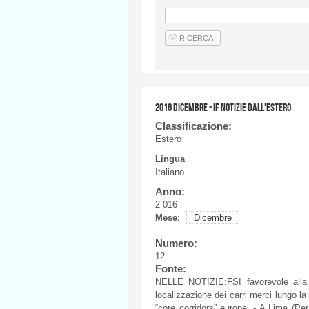
2016 DICEMBRE - IF NOTIZIE DALL'ESTERO
Classificazione:
Estero
Lingua
Italiano
Anno:
2 016
Mese:
Dicembre
Numero:
12
Fonte:
NELLE
NOTIZIE
:
FSI
favorevole
alla
localizzazione
dei
carri
merci
lungo
l
“core corridors”
europei
- A Lima (
Per