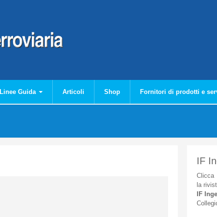
Linee Guida
Articoli
Shop
Fornitori di prodotti e ser
IF I
Clicca
la
rivis
IF
Inge
Collegi