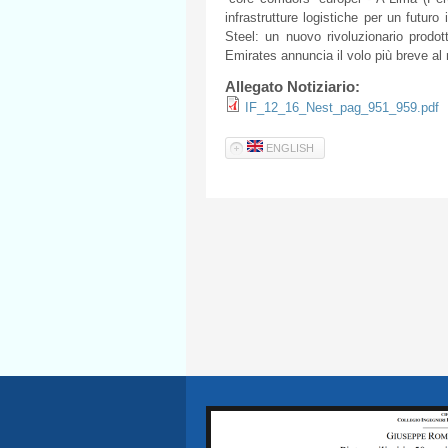
infrastrutture
logistiche
per un
futuro
Steel: un
nuovo
rivoluzionario
prodot
Emirates
annuncia
il
volo
più
breve
al
Allegato Notiziario:
IF_12_16_Nest_pag_951_959.pdf
ENGLISH