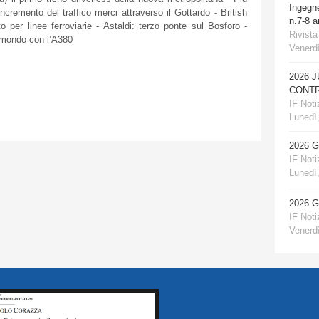
Ingegn
incremento
del
traffico
merci
attraverso
il
Gottardo
- British
n.7-8 
to
per
linee
ferroviarie
-
Astaldi
:
terzo
ponte
sul
Bosforo
-
Rivista
mondo
con
l’A380
Venerdì
2026 
CONTR
IF Notiz
Lunedì,
2026 
IF Notiz
Lunedì,
2026 
IF Notiz
Venerdì