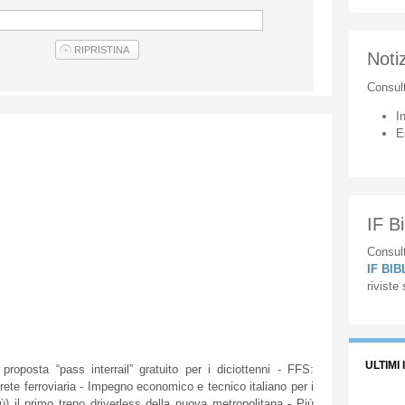
Notiz
Consul
I
E
IF Bi
Consult
IF BI
riviste
ULTIMI 
proposta
“pass
interrail”
gratuito
per i
diciottenni
-
FFS
:
a
rete
ferroviaria
-
Impegno
economico
e
tecnico
italiano
per i
ù
)
il
primo
treno
driverless
della
nuova
metropolitana
-
Più