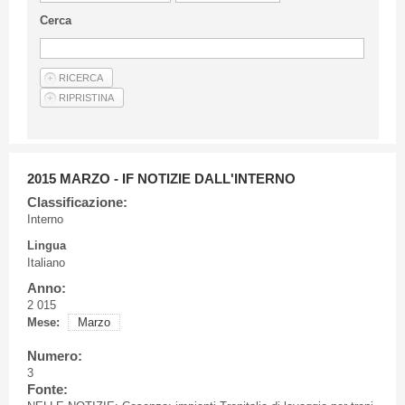
Linee Guida Per Gli Autori
Cerca
Privacy Policy
Articoli
Shop
Fornitori di prodotti e servizi
2015 MARZO - IF NOTIZIE DALL'INTERNO
Classificazione:
Interno
Lingua
Italiano
Anno:
2 015
Mese:
Marzo
Numero:
3
Fonte: