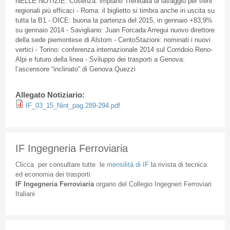
NELLE NOTIZIE: Cosenza: impianti Trenitalia di lavaggio per treni
regionali più efficaci - Roma: il biglietto si timbra anche in uscita su
tutta la B1 - OICE: buona la partenza del 2015, in gennaio +83,9%
su gennaio 2014 - Savigliano: Juan Forcada Arregui nuovo direttore
della sede piemontese di Alstom - CentoStazioni: nominati i nuovi
vertici - Torino: conferenza internazionale 2014 sul Corridoio Reno-
Alpi e futuro della linea - Sviluppo dei trasporti a Genova:
l’ascensore “inclinato” di Genova Quezzi
Allegato Notiziario:
IF_03_15_Nint_pag.289-294.pdf
IF Ingegneria Ferroviaria
Clicca
per
consultare
tutte
le
mensilità
di
IF
la
rivista
di
tecnica
ed
economia
dei
trasporti
IF
Ingegneria
Ferroviaria
organo
del
Collegio
Ingegneri
Ferroviari
Italiani