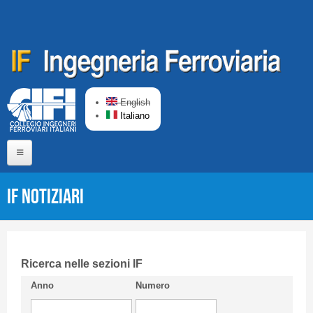
Salta al contenuto principale
English
Italiano
Home
IF Notiziari
Chi siamo
Comitato di Redazione
CIFI in breve
Ricerca nelle sezioni IF
Anno
Numero
Linee Guida