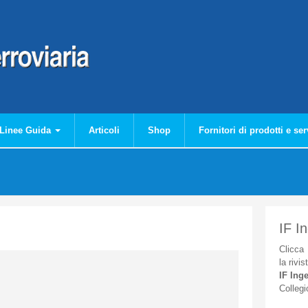
Linee Guida
Articoli
Shop
Fornitori di prodotti e ser
IF I
Clicca
la
rivis
IF
Inge
Collegi