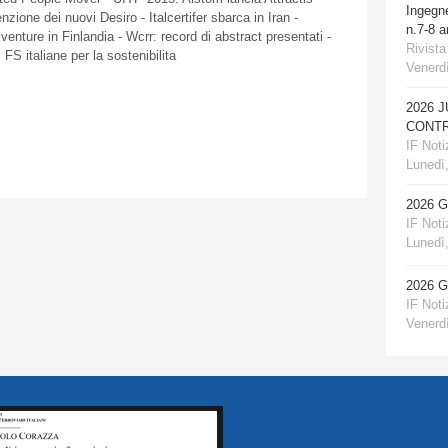
Ingegn
nzione
dei
nuovi
Desiro
-
Italcertifer
sbarca
in Iran -
n.7-8 
 venture in
Finlandia
-
Wcrr
: record
di
abstract
presentati
-
Rivista
i
FS
italiane
per la
sostenibilita
Venerdì
2026 
CONTR
IF Notiz
Lunedì,
2026 
IF Notiz
Lunedì,
2026 
IF Notiz
Venerdì