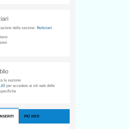
iari
tazione
della
sezione
Notiziari
nterni
steri
blio
a la sezione
BLIO
per accedere ai siti web delle
 specifiche
INSERITI
PIÙ VISTI