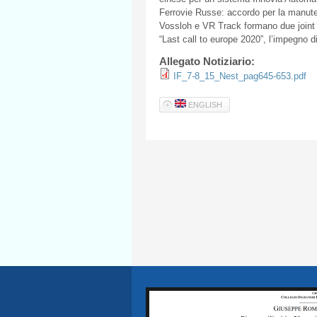
Ferrovie
Russe
:
accordo
per la
manute
Vossloh
e VR Track
formano
due joint
“Last call to
europe
2020”,
l’impegno
d
Allegato Notiziario:
IF_7-8_15_Nest_pag645-653.pdf
ENGLISH