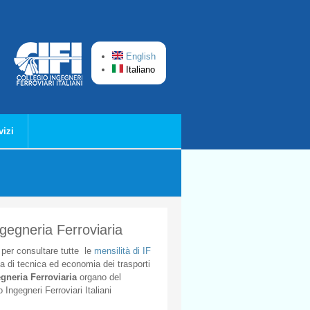
English
Italiano
vizi
ngegneria Ferroviaria
per
consultare
tutte
le
mensilità
di
IF
ta
di
tecnica
ed
economia
dei
trasporti
gneria
Ferroviaria
organo
del
o
Ingegneri
Ferroviari
Italiani