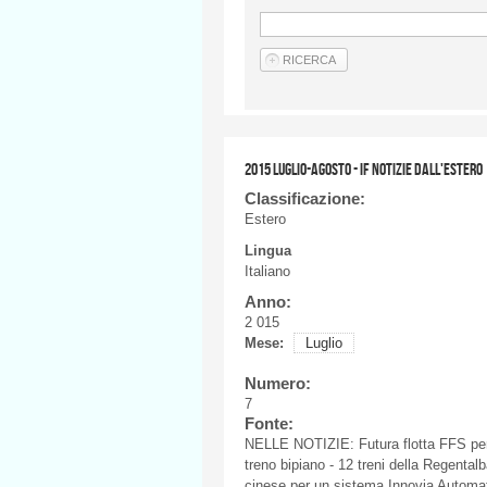
2015 LUGLIO-AGOSTO - IF NOTIZIE DALL'ESTERO
Classificazione:
Estero
Lingua
Italiano
Anno:
2 015
Mese:
Luglio
Numero:
7
Fonte:
NELLE
NOTIZIE
:
Futura
flotta
FFS
pe
treno
bipiano
- 12
treni
della
Regental
cinese
per un
sistema
Innovia
Automat