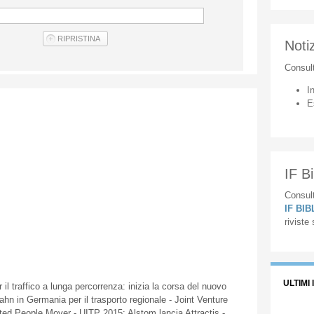
Notiz
Consul
I
E
IF Bi
Consult
IF BI
riviste
ULTIMI 
r
il
traffico
a
lunga
percorrenza
:
inizia
la
corsa
del
nuovo
bahn
in
Germania
per
il
trasporto
regionale
- Joint Venture
ed People Mover -
UITP
2015:
Alstom
lancia
Attractis
-