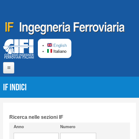
Salta al contenuto principale
English
Italiano
Home
IF Indici
Chi siamo
Comitato di Redazione
CIFI in breve
Ricerca nelle sezioni IF
Anno
Numero
Linee Guida