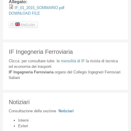
Allegato:
IF_01_2015_SOMMARIO.pdf
DOWNLOAD FILE
ENGLISH
IF Ingegneria Ferroviaria
Clicca
per
consultare
tutte
le
mensilità
di
IF
la
rivista
di
tecnica
ed
economia
dei
trasporti
IF
Ingegneria
Ferroviaria
organo
del
Collegio
Ingegneri
Ferroviari
Italiani
Notiziari
Consultazione
della
sezione
Notiziari
Interni
Esteri