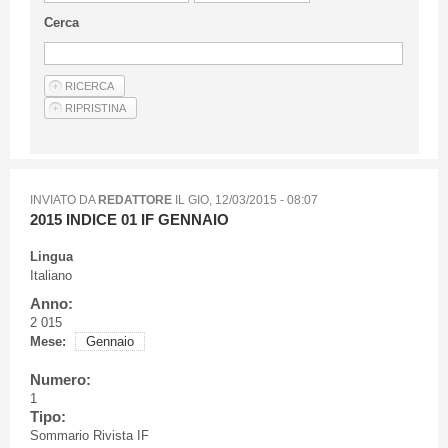
Linee Guida Per Gli Autori
Cerca
Privacy Policy
Articoli
Shop
Fornitori di prodotti e servizi
INVIATO DA
REDATTORE
IL
GIO, 12/03/2015 - 08:07
2015 INDICE 01 IF GENNAIO
Lingua
Italiano
Anno:
2 015
Mese:
Gennaio
Numero:
1
Tipo:
Sommario Rivista IF