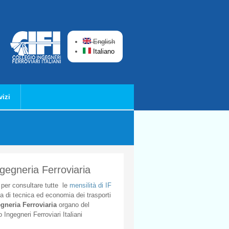
English
Italiano
vizi
ngegneria Ferroviaria
per
consultare
tutte
le
mensilità
di
IF
ta
di
tecnica
ed
economia
dei
trasporti
gneria
Ferroviaria
organo
del
o
Ingegneri
Ferroviari
Italiani