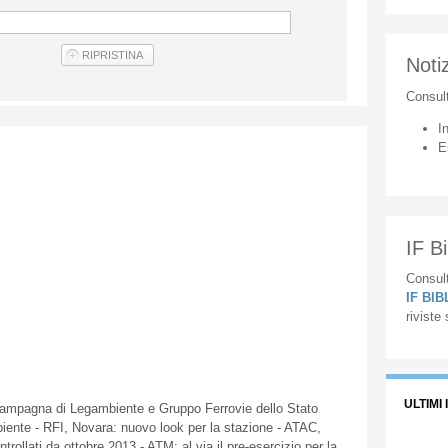
Notiz
Consul
I
E
IF Bi
Consult
IF BI
riviste
ULTIMI 
ampagna
di
Legambiente
e
Gruppo
Ferrovie
dello
Stato
biente
-
RFI
,
Novara
:
nuovo
look per la
stazione
-
ATAC
,
ntrollati
da
ottobre
2013 - ATM: al via
il
pre-esercizio
per la