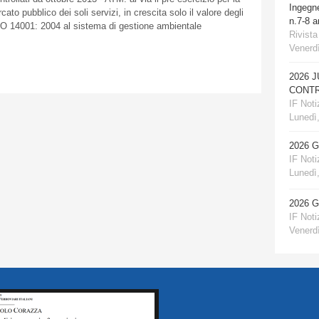
Ingegn
rcato
pubblico
dei
soli
servizi
, in
crescita
solo
il
valore
degli
n.7-8 
O 14001: 2004 al
sistema
di
gestione
ambientale
Rivista
Venerdì
2026 
CONTR
IF Notiz
Lunedì,
2026 
IF Notiz
Lunedì,
2026 
IF Notiz
Venerdì