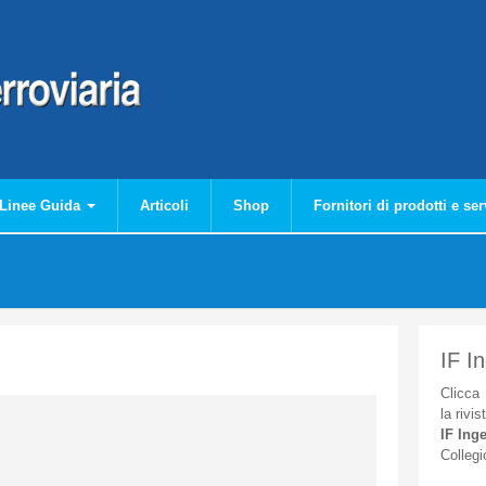
Linee Guida
Articoli
Shop
Fornitori di prodotti e ser
IF I
Clicca
la
rivis
IF
Inge
Collegi