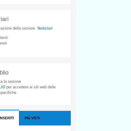
iari
tazione
della
sezione
Notiziari
nterni
steri
blio
a la sezione
BLIO
per accedere ai siti web delle
 specifiche
INSERITI
PIÙ VISTI