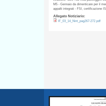
M5
-
Gennaio
da
dimenticare
per
il
me
appalti
integrati
-
FSI
,
certificazione
IS
Allegato Notiziario:
IF_03_14_Nint_pag267-272.pdf