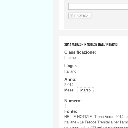
2014 MARZO - IF NOTIZIE DALL'INTERNO
Classificazione:
Interno
Lingua
Italiano
Anno:
2 014
Mese:
Marzo
Numero:
3
Fonte:
NELLE
NOTIZIE
:
Treno
Verde 2014:
c
Italiane
- Le
Frecce
Trenitalia
per
l’am
evasione
:
oltre
730
mila
passeggeri
co