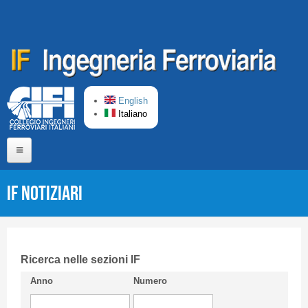
Salta al contenuto principale
English
Italiano
Home
IF Notiziari
Chi siamo
Comitato di Redazione
CIFI in breve
Ricerca nelle sezioni IF
Anno
Numero
Linee Guida