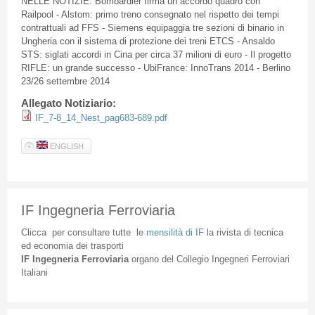
NELLE NOTIZIE: Bombardier firma un accordo quadro con
Railpool - Alstom: primo treno consegnato nel rispetto dei tempi
contrattuali ad FFS - Siemens equipaggia tre sezioni di binario in
Ungheria con il sistema di protezione dei treni ETCS - Ansaldo
STS: siglati accordi in Cina per circa 37 milioni di euro - Il progetto
RIFLE: un grande successo - UbiFrance: InnoTrans 2014 - Berlino
23/26 settembre 2014
Allegato Notiziario:
IF_7-8_14_Nest_pag683-689.pdf
ENGLISH
IF Ingegneria Ferroviaria
Clicca
per
consultare
tutte
le
mensilità
di
IF
la
rivista
di
tecnica
ed
economia
dei
trasporti
IF
Ingegneria
Ferroviaria
organo
del
Collegio
Ingegneri
Ferroviari
Italiani