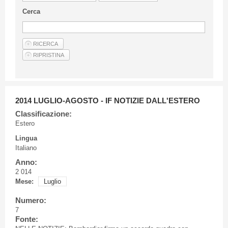
Linee Guida Per Gli Autori
Cerca
Privacy Policy
Articoli
Shop
Fornitori di prodotti e servizi
2014 LUGLIO-AGOSTO - IF NOTIZIE DALL'ESTERO
Classificazione:
Estero
Lingua
Italiano
Anno:
2 014
Mese:
Luglio
Numero:
7
Fonte: