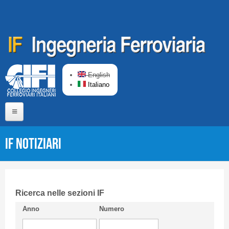
Salta al contenuto principale
English
Italiano
Home
IF Notiziari
Chi siamo
Comitato di Redazione
CIFI in breve
Ricerca nelle sezioni IF
Anno
Numero
Linee Guida