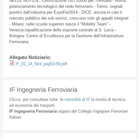
NELLE NOTIZIE: Certificazione ISO 20000 per Trenitalia - Roma:
potenziamento tecnologico del nodo ferroviario - Torino: segnali
positivi dall’industria per ExpoFer2014 - OICE: ancora in calo il
mercato pubblico dei soli servizi, crescono solo gli appalti integrati
- Milano: nelle scuole superiori nasce il “Mobility Team” -
Venezia:riqualificazione della stazione centrale di S. Lucia -
Bologna: Centro di Eccellenza per la Gestione dell’Infrastruttura
Ferroviaria
Allegato Notiziario:
IF_01_14_Nint_pag53-59.pdf
IF Ingegneria Ferroviaria
Clicca
per
consultare
tutte
le
mensilità
di
IF
la
rivista
di
tecnica
ed
economia
dei
trasporti
IF
Ingegneria
Ferroviaria
organo
del
Collegio
Ingegneri
Ferroviari
Italiani