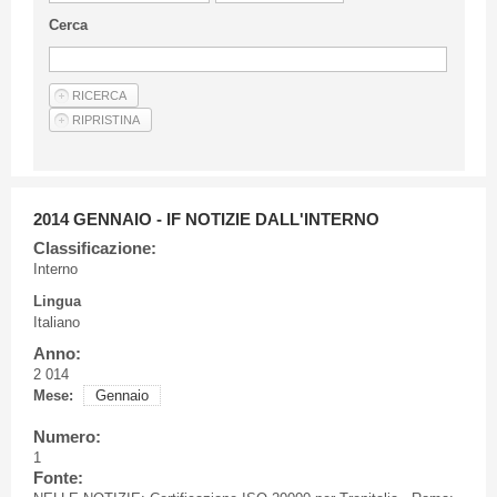
Linee Guida Per Gli Autori
Cerca
Privacy Policy
Articoli
Shop
Fornitori di prodotti e servizi
2014 GENNAIO - IF NOTIZIE DALL'INTERNO
Classificazione:
Interno
Lingua
Italiano
Anno:
2 014
Mese:
Gennaio
Numero:
1
Fonte: