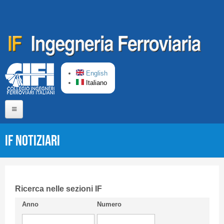
Salta al contenuto principale
English
Italiano
Home
IF Notiziari
Chi siamo
Comitato di Redazione
CIFI in breve
Ricerca nelle sezioni IF
Anno
Numero
Linee Guida