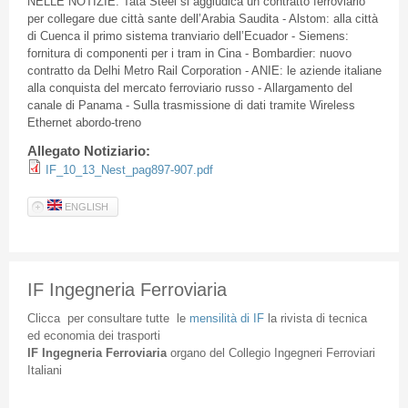
NELLE NOTIZIE: Tata Steel si aggiudica un contratto ferroviario
per collegare due città sante dell’Arabia Saudita - Alstom: alla città
di Cuenca il primo sistema tranviario dell’Ecuador - Siemens:
fornitura di componenti per i tram in Cina - Bombardier: nuovo
contratto da Delhi Metro Rail Corporation - ANIE: le aziende italiane
alla conquista del mercato ferroviario russo - Allargamento del
canale di Panama - Sulla trasmissione di dati tramite Wireless
Ethernet abordo-treno
Allegato Notiziario:
IF_10_13_Nest_pag897-907.pdf
ENGLISH
IF Ingegneria Ferroviaria
Clicca
per
consultare
tutte
le
mensilità
di
IF
la
rivista
di
tecnica
ed
economia
dei
trasporti
IF
Ingegneria
Ferroviaria
organo
del
Collegio
Ingegneri
Ferroviari
Italiani