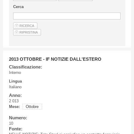
Linee Guida Per Gli Autori
Cerca
Privacy Policy
Articoli
Shop
Fornitori di prodotti e servizi
2013 OTTOBRE - IF NOTIZIE DALL'ESTERO
Classificazione:
Interno
Lingua
Italiano
Anno:
2 013
Mese:
Ottobre
Numero:
10
Fonte: