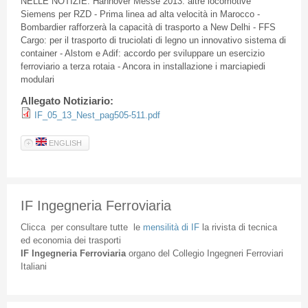
NELLE NOTIZIE: Hannover Messe 2013: altre locomotive
Siemens per RZD - Prima linea ad alta velocità in Marocco -
Bombardier rafforzerà la capacità di trasporto a New Delhi - FFS
Cargo: per il trasporto di truciolati di legno un innovativo sistema di
container - Alstom e Adif: accordo per sviluppare un esercizio
ferroviario a terza rotaia - Ancora in installazione i marciapiedi
modulari
Allegato Notiziario:
IF_05_13_Nest_pag505-511.pdf
ENGLISH
IF Ingegneria Ferroviaria
Clicca
per
consultare
tutte
le
mensilità
di
IF
la
rivista
di
tecnica
ed
economia
dei
trasporti
IF
Ingegneria
Ferroviaria
organo
del
Collegio
Ingegneri
Ferroviari
Italiani