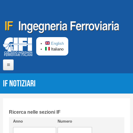
Salta al contenuto principale
English
Italiano
Home
IF Notiziari
Chi siamo
Comitato di Redazione
CIFI in breve
Ricerca nelle sezioni IF
Anno
Numero
Linee Guida