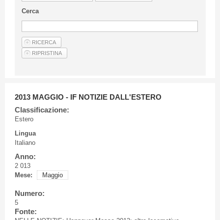
Linee Guida Per Gli Autori
Cerca
Privacy Policy
Articoli
Shop
Fornitori di prodotti e servizi
2013 MAGGIO - IF NOTIZIE DALL'ESTERO
Classificazione:
Estero
Lingua
Italiano
Anno:
2 013
Mese:
Maggio
Numero:
5
Fonte: