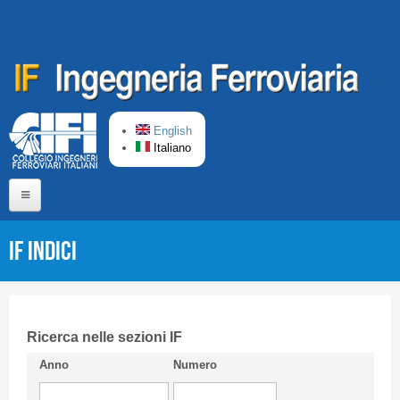
Salta al contenuto principale
English
Italiano
Home
IF Indici
Chi siamo
Comitato di Redazione
CIFI in breve
Ricerca nelle sezioni IF
Anno
Numero
Linee Guida