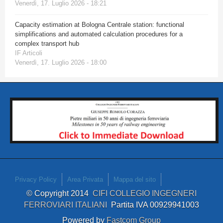
Venerdì, 17. Luglio 2026 - 18:21
Capacity estimation at Bologna Centrale station: functional
simplifications and automated calculation procedures for a
complex transport hub
IF Articoli
Venerdì, 17. Luglio 2026 - 18:00
Privacy Policy
Area Privata
Mappa del sito
© Copyright 2014
CIFI COLLEGIO INGEGNERI
FERROVIARI ITALIANI
Partita IVA 00929941003
Powered by
Fastcom Group