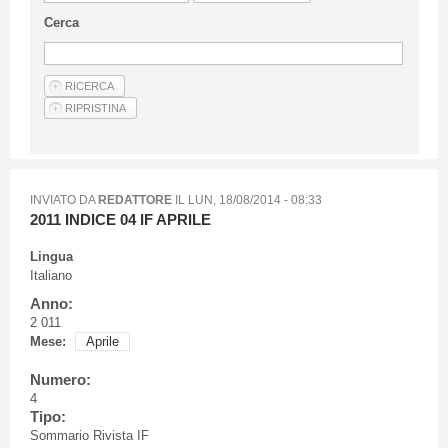
Linee Guida Per Gli Autori
Cerca
Privacy Policy
Articoli
Shop
Fornitori di prodotti e servizi
INVIATO DA
REDATTORE
IL
LUN, 18/08/2014 - 08:33
2011 INDICE 04 IF APRILE
Lingua
Italiano
Anno:
2 011
Mese:
Aprile
Numero:
4
Tipo:
Sommario Rivista IF