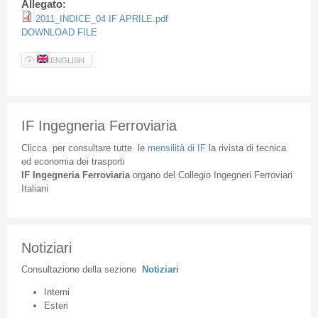
Allegato:
2011_INDICE_04 IF APRILE.pdf
DOWNLOAD FILE
ENGLISH
IF Ingegneria Ferroviaria
Clicca
per
consultare
tutte
le
mensilità
di
IF
la
rivista
di
tecnica
ed
economia
dei
trasporti
IF
Ingegneria
Ferroviaria
organo
del
Collegio
Ingegneri
Ferroviari
Italiani
Notiziari
Consultazione
della
sezione
Notiziari
Interni
Esteri