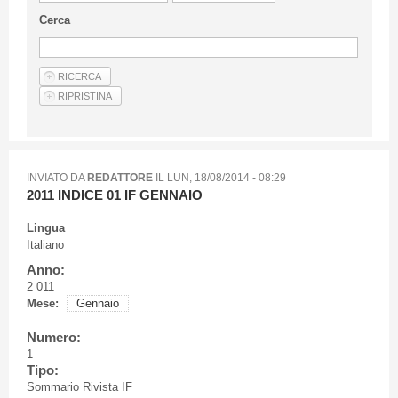
Linee Guida Per Gli Autori
Cerca
Privacy Policy
Articoli
Shop
Fornitori di prodotti e servizi
INVIATO DA
REDATTORE
IL
LUN, 18/08/2014 - 08:29
2011 INDICE 01 IF GENNAIO
Lingua
Italiano
Anno:
2 011
Mese:
Gennaio
Numero:
1
Tipo:
Sommario Rivista IF