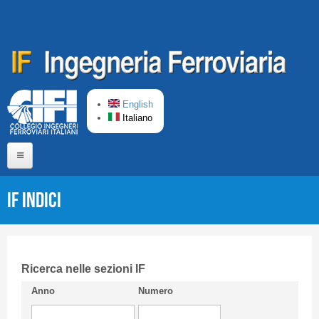
Salta al contenuto principale
English
Italiano
Home
IF Indici
Chi siamo
Comitato di Redazione
CIFI in breve
Ricerca nelle sezioni IF
Anno
Numero
Linee Guida