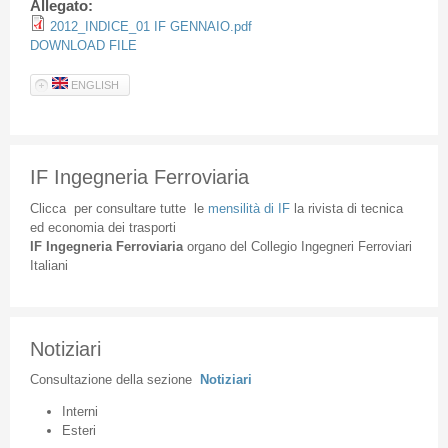
Allegato:
2012_INDICE_01 IF GENNAIO.pdf
DOWNLOAD FILE
ENGLISH
IF Ingegneria Ferroviaria
Clicca
per
consultare
tutte
le
mensilità
di
IF
la
rivista
di
tecnica
ed
economia
dei
trasporti
IF
Ingegneria
Ferroviaria
organo
del
Collegio
Ingegneri
Ferroviari
Italiani
Notiziari
Consultazione
della
sezione
Notiziari
Interni
Esteri