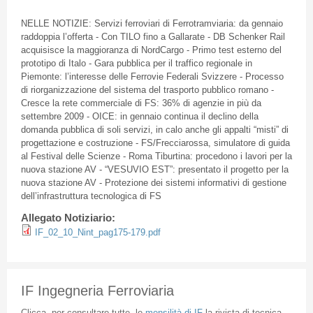
NELLE NOTIZIE: Servizi ferroviari di Ferrotramviaria: da gennaio
raddoppia l’offerta - Con TILO fino a Gallarate - DB Schenker Rail
acquisisce la maggioranza di NordCargo - Primo test esterno del
prototipo di Italo - Gara pubblica per il traffico regionale in
Piemonte: l’interesse delle Ferrovie Federali Svizzere - Processo
di riorganizzazione del sistema del trasporto pubblico romano -
Cresce la rete commerciale di FS: 36% di agenzie in più da
settembre 2009 - OICE: in gennaio continua il declino della
domanda pubblica di soli servizi, in calo anche gli appalti “misti” di
progettazione e costruzione - FS/Frecciarossa, simulatore di guida
al Festival delle Scienze - Roma Tiburtina: procedono i lavori per la
nuova stazione AV - “VESUVIO EST”: presentato il progetto per la
nuova stazione AV - Protezione dei sistemi informativi di gestione
dell’infrastruttura tecnologica di FS
Allegato Notiziario:
IF_02_10_Nint_pag175-179.pdf
IF Ingegneria Ferroviaria
Clicca
per
consultare
tutte
le
mensilità
di
IF
la
rivista
di
tecnica