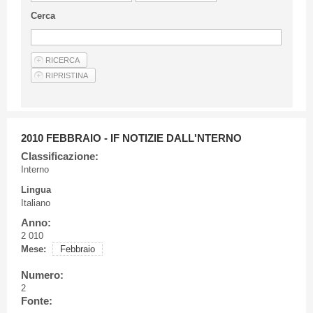
Linee Guida Per Gli Autori
Cerca
Privacy Policy
Articoli
Shop
Fornitori di prodotti e servizi
2010 FEBBRAIO - IF NOTIZIE DALL'NTERNO
Classificazione:
Interno
Lingua
Italiano
Anno:
2 010
Mese:
Febbraio
Numero:
2
Fonte: