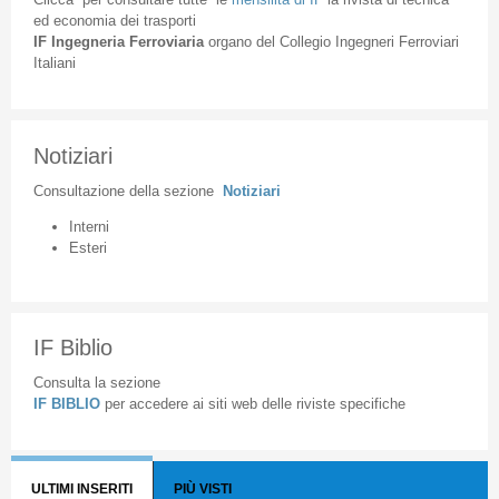
ed
economia
dei
trasporti
IF
Ingegneria
Ferroviaria
organo
del
Collegio
Ingegneri
Ferroviari
Italiani
Notiziari
Consultazione
della
sezione
Notiziari
Interni
Esteri
IF Biblio
Consulta la sezione
IF BIBLIO
per accedere ai siti web delle riviste specifiche
ULTIMI INSERITI
PIÙ VISTI