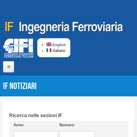
Salta al contenuto principale
English
Italiano
Home
IF Notiziari
Chi siamo
Comitato di Redazione
CIFI in breve
Ricerca nelle sezioni IF
Anno
Numero
Linee Guida