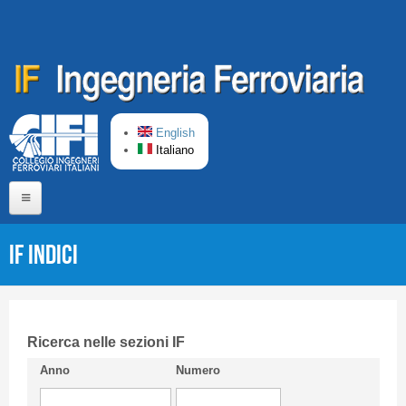
Salta al contenuto principale
English
Italiano
Home
IF Indici
Chi siamo
Comitato di Redazione
CIFI in breve
Ricerca nelle sezioni IF
Anno
Numero
Linee Guida