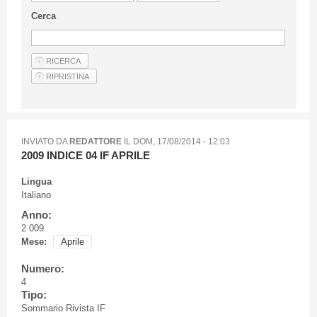
Linee Guida Per Gli Autori
Cerca
Privacy Policy
Articoli
Shop
Fornitori di prodotti e servizi
INVIATO DA
REDATTORE
IL
DOM, 17/08/2014 - 12:03
2009 INDICE 04 IF APRILE
Lingua
Italiano
Anno:
2 009
Mese:
Aprile
Numero:
4
Tipo:
Sommario Rivista IF