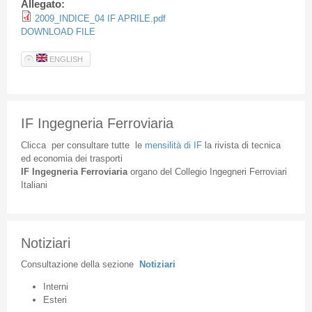
Allegato:
2009_INDICE_04 IF APRILE.pdf
DOWNLOAD FILE
ENGLISH
IF Ingegneria Ferroviaria
Clicca
per
consultare
tutte
le
mensilità
di
IF
la
rivista
di
tecnica
ed
economia
dei
trasporti
IF
Ingegneria
Ferroviaria
organo
del
Collegio
Ingegneri
Ferroviari
Italiani
Notiziari
Consultazione
della
sezione
Notiziari
Interni
Esteri