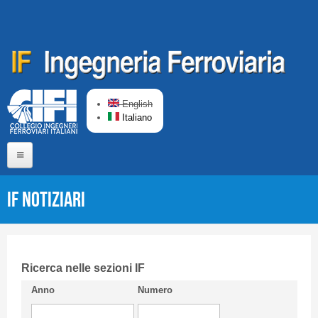
Salta al contenuto principale
English
Italiano
Home
IF Notiziari
Chi siamo
Comitato di Redazione
CIFI in breve
Ricerca nelle sezioni IF
Anno
Numero
Linee Guida