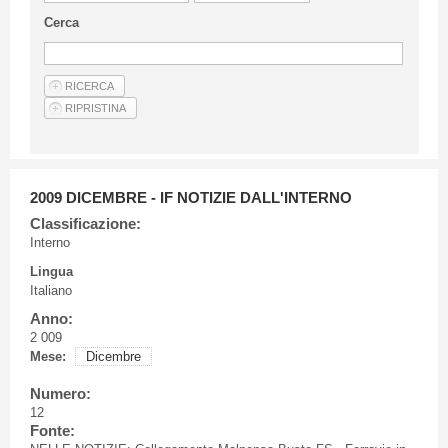
Linee Guida Per Gli Autori
Cerca
Privacy Policy
Articoli
Shop
Fornitori di prodotti e servizi
2009 DICEMBRE - IF NOTIZIE DALL'INTERNO
Classificazione:
Interno
Lingua
Italiano
Anno:
2 009
Mese:
Dicembre
Numero:
12
Fonte: