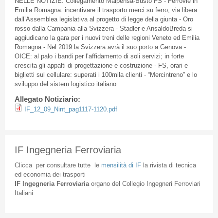
NELLE
NOTIZIE
:
Collegamento
Malpensa-Busto
FS
-
Ferrovie
in
Emilia
Romagna
:
incentivare
il
trasporto
merci
su
ferro
, via
libera
dall’Assemblea
legislativa
al
progetto
di
legge
della
giunta
- Oro
rosso
dalla
Campania
alla
Svizzera
-
Stadler
e
AnsaldoBreda
si
aggiudicano
la
gara
per i
nuovi
treni
delle
regioni
Veneto
ed
Emilia
Romagna
-
Nel
2019 la
Svizzera
avrà
il
suo
porto
a
Genova
-
OICE
: al
palo
i
bandi
per
l’affidamento
di
soli
servizi
; in forte
crescita
gli
appalti
di
progettazione
e
costruzione
-
FS
,
orari
e
biglietti
sul
cellulare
:
superati
i
100mila
clienti
-
“Mercintreno”
e lo
sviluppo
del
sistem
logistico
italiano
Allegato Notiziario:
IF_12_09_Nint_pag1117-1120.pdf
IF Ingegneria Ferroviaria
Clicca
per
consultare
tutte
le
mensilità
di
IF
la
rivista
di
tecnica
ed
economia
dei
trasporti
IF
Ingegneria
Ferroviaria
organo
del
Collegio
Ingegneri
Ferroviari
Italiani