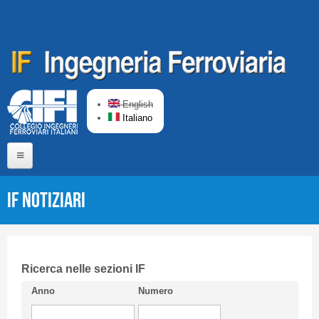
Salta al contenuto principale
English
Italiano
Home
IF Notiziari
Chi siamo
Comitato di Redazione
CIFI in breve
Ricerca nelle sezioni IF
Anno
Numero
Linee Guida