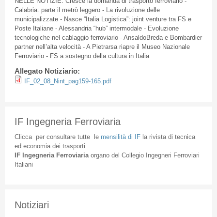
NELLE
NOTIZIE
:
Cresce
la
domanda
di
trasporto
ferroviario
-
Calabria
:
parte
il
metrò
leggero
- La
rivoluzione
delle
municipalizzate
-
Nasce
“Italia
Logistica”
: joint venture
tra
FS
e
Poste
Italiane
-
Alessandria
“hub”
intermodale
-
Evoluzione
tecnologiche
nel
cablaggio
ferroviario
-
AnsaldoBreda
e Bombardier
partner
nell’alta
velocità
- A
Pietrarsa
riapre
il
Museo
Nazionale
Ferroviario
-
FS
a
sostegno
della
cultura
in Italia
Allegato Notiziario:
IF_02_08_Nint_pag159-165.pdf
IF Ingegneria Ferroviaria
Clicca
per
consultare
tutte
le
mensilità
di
IF
la
rivista
di
tecnica
ed
economia
dei
trasporti
IF
Ingegneria
Ferroviaria
organo
del
Collegio
Ingegneri
Ferroviari
Italiani
Notiziari