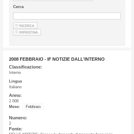
Linee Guida Per Gli Autori
Cerca
Privacy Policy
Articoli
Shop
Fornitori di prodotti e servizi
2008 FEBBRAIO - IF NOTIZIE DALL'INTERNO
Classificazione:
Interno
Lingua
Italiano
Anno:
2 008
Mese:
Febbraio
Numero:
2
Fonte: