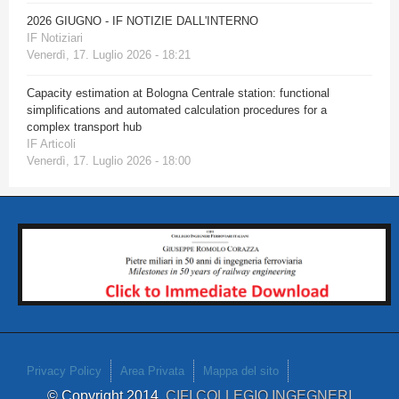
2026 GIUGNO - IF NOTIZIE DALL'INTERNO
IF Notiziari
Venerdì, 17. Luglio 2026 - 18:21
Capacity estimation at Bologna Centrale station: functional
simplifications and automated calculation procedures for a
complex transport hub
IF Articoli
Venerdì, 17. Luglio 2026 - 18:00
Privacy Policy
Area Privata
Mappa del sito
© Copyright 2014
CIFI COLLEGIO INGEGNERI