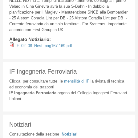
NELLE
NOTIZIE
: Tempi
di
trasporto
- Siemens
consegna
il
primo
Velaro
in
Cina
Ginevra
avrà
la
sua
S-Bahn
- In
dubbio
la
pianificazione
per
il
Maglev
-
Manutenzione
SNCB
alla
Bombardier
- 25
Alstom
Coradia
Lint per DB - 25
Alstom
Coradia
Lint per DB -
Corrente
ferroviaria
da
un solo
fornitore
- Far Systems:
importante
accordo
con First Group in UK
Allegato Notiziario:
IF_02_08_Nest_pag167-169.pdf
IF Ingegneria Ferroviaria
Clicca
per
consultare
tutte
le
mensilità
di
IF
la
rivista
di
tecnica
ed
economia
dei
trasporti
IF
Ingegneria
Ferroviaria
organo
del
Collegio
Ingegneri
Ferroviari
Italiani
Notiziari
Consultazione
della
sezione
Notiziari