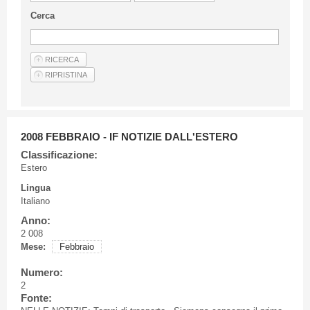
Linee Guida Per Gli Autori
Cerca
Privacy Policy
Articoli
Shop
Fornitori di prodotti e servizi
2008 FEBBRAIO - IF NOTIZIE DALL'ESTERO
Classificazione:
Estero
Lingua
Italiano
Anno:
2 008
Mese:
Febbraio
Numero:
2
Fonte: