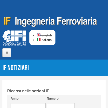
Salta al contenuto principale
English
Italiano
Home
IF Notiziari
Chi siamo
Comitato di Redazione
CIFI in breve
Ricerca nelle sezioni IF
Anno
Numero
Linee Guida