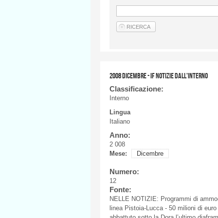
2008 DICEMBRE - IF NOTIZIE DALL'INTERNO
Classificazione:
Interno
Lingua
Italiano
Anno:
2 008
Mese:
Dicembre
Numero:
12
Fonte:
NELLE
NOTIZIE
:
Programmi
di
ammo
linea
Pistoia-Lucca
- 50
milioni
di
euro 
abbattuto
sotto la Dora
l’ultimo
diafra