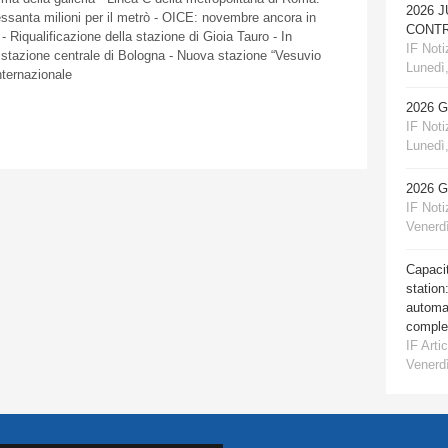
2026 
essanta
milioni
per
il
metrò
-
OICE
:
novembre
ancora
in
CONTR
-
Riqualificazione
della
stazione
di
Gioia
Tauro
- In
IF Notiz
stazione
centrale
di
Bologna -
Nuova
stazione
“Vesuvio
Lunedì,
nternazionale
2026 
IF Notiz
Lunedì,
2026 
IF Notiz
Venerdì
Capacit
station
automat
comple
IF Artic
Venerdì