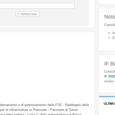
Notiz
Consul
I
E
IF Bi
Consult
IF BI
riviste
ULTIMI 
dernamento
e
di
potenziamento
delle
FSE
-
Raddoppio
della
per le
infrastrutture
in
Piemonte
-
Passante
di
Torino:
mma
della
galleria
-
Linea
C
della
metropolitana
di
Roma: