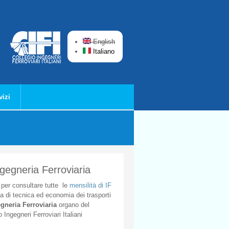
English
Italiano
vizi
ngegneria Ferroviaria
per
consultare
tutte
le
mensilità
di
IF
ta
di
tecnica
ed
economia
dei
trasporti
gneria
Ferroviaria
organo
del
o
Ingegneri
Ferroviari
Italiani