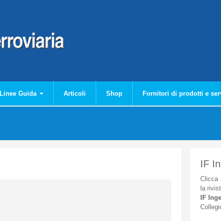
Linee Guida
Articoli
Shop
Fornitori di prodotti e ser
IF I
Clicca
la
rivis
IF
Inge
Collegi