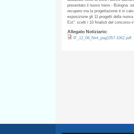
presentato
il
nuovo
treno
- Bologna:
s
recupero
ma la
progettazione
è
in
calo
esposizione
gli
11
progetti
della
nuova
Est”
:
scelti
i 10
finalisti
del
concorso
i
Allegato Notiziario:
IF_12_08_Nint_pag1057-1062.pdf