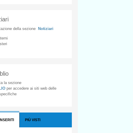
iari
tazione
della
sezione
Notiziari
nterni
steri
blio
a la sezione
BLIO
per accedere ai siti web delle
 specifiche
INSERITI
PIÙ VISTI