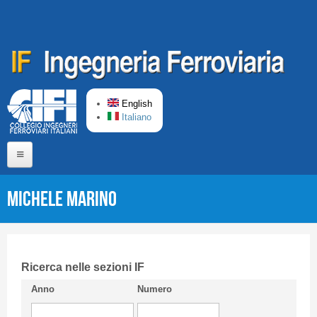
Skip to main content
English
Italiano
Home
Michele MARINO
About us
Editorial Board
Short presentation CIFI
Ricerca nelle sezioni IF
Anno
Numero
Guideline