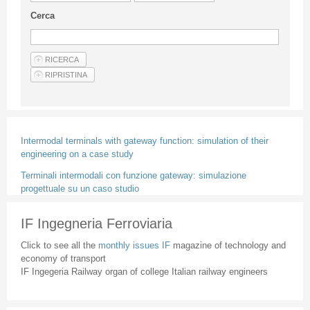
Guideline for authors
Cerca
Privacy & Policy
Articles
Shop
Suppliers of products and services
Intermodal terminals with gateway function: simulation of their
engineering on a case study
Terminali intermodali con funzione gateway: simulazione
progettuale su un caso studio
IF Ingegneria Ferroviaria
Click to see all the
monthly issues IF
magazine of technology and
economy of transport
IF Ingegeria Railway organ of college Italian railway engineers