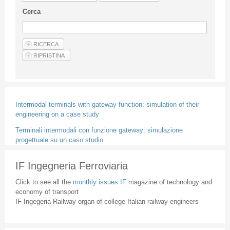
Guideline for authors
Cerca
Privacy & Policy
Articles
Shop
Suppliers of products and services
Intermodal terminals with gateway function: simulation of their
engineering on a case study
Terminali intermodali con funzione gateway: simulazione
progettuale su un caso studio
IF Ingegneria Ferroviaria
Click to see all the
monthly issues IF
magazine of technology and
economy of transport
IF Ingegeria Railway organ of college Italian railway engineers