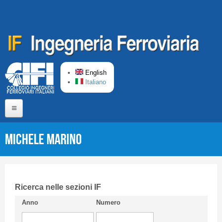
Skip to main content
English
Italiano
Home
Michele MARINO
About us
Editorial Board
Short presentation CIFI
Ricerca nelle sezioni IF
Anno
Numero
Guideline