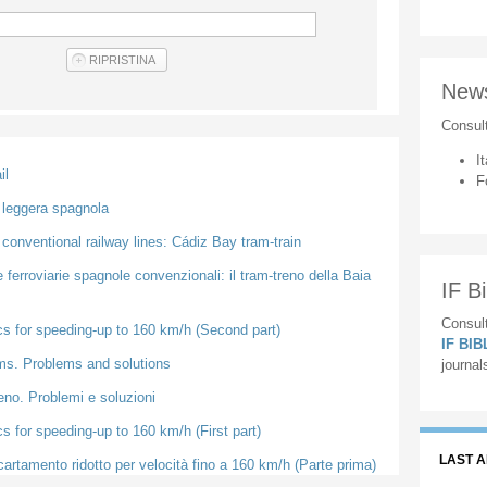
New
Consul
It
il
F
a leggera spagnola
 conventional railway lines: Cádiz Bay tram-train
 ferroviarie spagnole convenzionali: il tram-treno della Baia
IF Bi
Consult
s for speeding-up to 160 km/h (Second part)
IF BI
ms. Problems and solutions
journal
eno. Problemi e soluzioni
 for speeding-up to 160 km/h (First part)
LAST 
cartamento ridotto per velocità fino a 160 km/h (Parte prima)