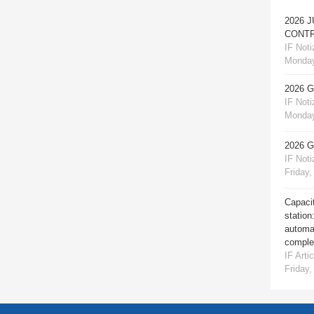
2026 
CONTR
IF Notiz
Monday
2026 
IF Notiz
Monday
2026 
IF Notiz
Friday,
Capacit
station
automat
comple
IF Artic
Friday,