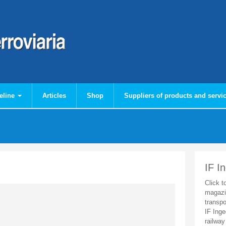
eline
Articles
Shop
Suppliers of products and servi
IF I
Click t
magazi
transpo
IF Inge
railway