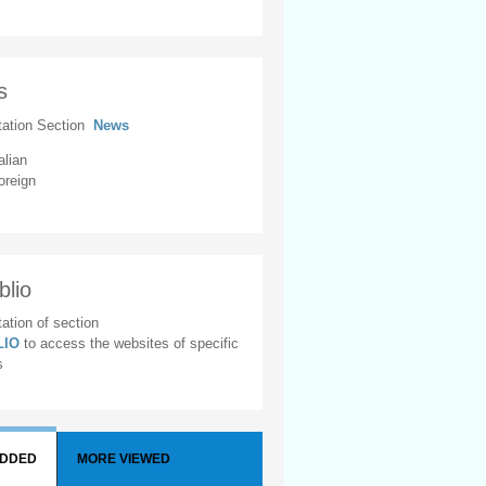
s
tation Section
News
alian
oreign
blio
ation of section
BLIO
to access the websites of specific
s
ADDED
MORE VIEWED