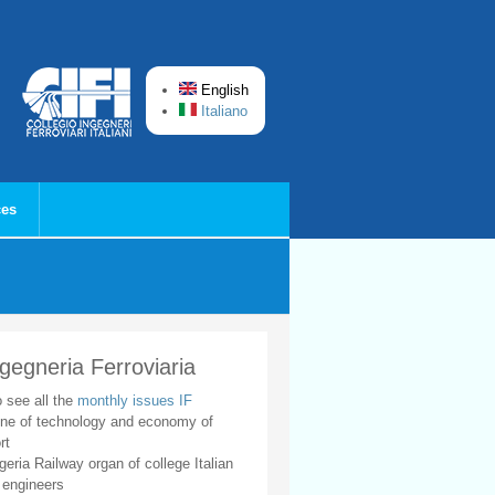
English
Italiano
ces
ngegneria Ferroviaria
o see all the
monthly issues IF
ne of technology and economy of
rt
geria Railway organ of college Italian
 engineers