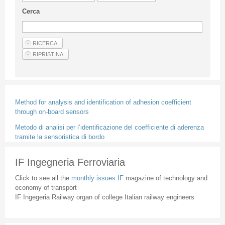
Guideline for authors
Cerca
Privacy & Policy
Articles
Shop
Suppliers of products and services
Method for analysis and identification of adhesion coefficient
through on-board sensors
Metodo di analisi per l’identificazione del coefficiente di aderenza
tramite la sensoristica di bordo
IF Ingegneria Ferroviaria
Click to see all the
monthly issues IF
magazine of technology and
economy of transport
IF Ingegeria Railway organ of college Italian railway engineers