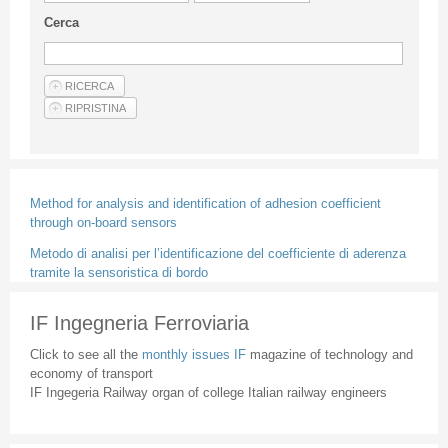
Guideline for authors
Cerca
Privacy & Policy
Articles
Shop
Suppliers of products and services
Method for analysis and identification of adhesion coefficient
through on-board sensors
Metodo di analisi per l’identificazione del coefficiente di aderenza
tramite la sensoristica di bordo
IF Ingegneria Ferroviaria
Click to see all the
monthly issues IF
magazine of technology and
economy of transport
IF Ingegeria Railway organ of college Italian railway engineers