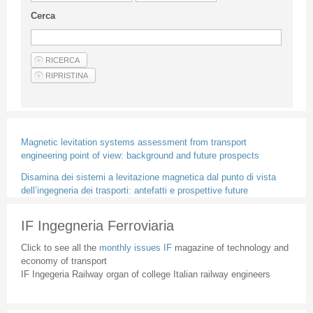
Guideline for authors
Cerca
Privacy & Policy
Articles
Shop
Suppliers of products and services
Magnetic levitation systems assessment from transport
engineering point of view: background and future prospects
Disamina dei sistemi a levitazione magnetica dal punto di vista
dell’ingegneria dei trasporti: antefatti e prospettive future
IF Ingegneria Ferroviaria
Click to see all the
monthly issues IF
magazine of technology and
economy of transport
IF Ingegeria Railway organ of college Italian railway engineers