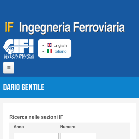
Skip to main content
English
Italiano
Home
Dario GENTILE
About us
Editorial Board
Short presentation CIFI
Ricerca nelle sezioni IF
Anno
Numero
Guideline