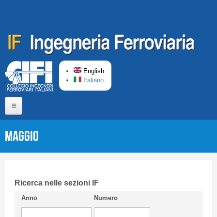
Skip to main content
English
Italiano
Home
Maggio
About us
Editorial Board
Short presentation CIFI
Ricerca nelle sezioni IF
Anno
Numero
Guideline