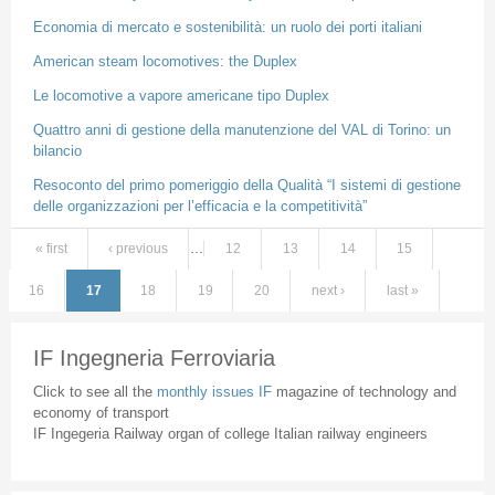
Economia di mercato e sostenibilità: un ruolo dei porti italiani
American steam locomotives: the Duplex
Le locomotive a vapore americane tipo Duplex
Quattro anni di gestione della manutenzione del VAL di Torino: un
bilancio
Resoconto del primo pomeriggio della Qualità “I sistemi di gestione
delle organizzazioni per l’efficacia e la competitività”
« first
‹ previous
…
12
13
14
15
Pages
16
17
18
19
20
next ›
last »
IF Ingegneria Ferroviaria
Click to see all the
monthly issues IF
magazine of technology and
economy of transport
IF Ingegeria Railway organ of college Italian railway engineers