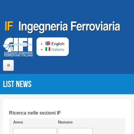
Skip to main content
English
Italiano
Home
List News
About us
Editorial Board
Short presentation CIFI
Ricerca nelle sezioni IF
Anno
Numero
Guideline