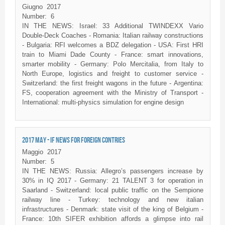
Giugno
2017
Number:
6
IN THE NEWS: Israel: 33 Additional TWINDEXX Vario
Double-Deck Coaches - Romania: Italian railway constructions
- Bulgaria: RFI welcomes a BDZ delegation - USA: First HRI
train to Miami Dade County - France: smart innovations,
smarter mobility - Germany: Polo Mercitalia, from Italy to
North Europe, logistics and freight to customer service -
Switzerland: the first freight wagons in the future - Argentina:
FS, cooperation agreement with the Ministry of Transport -
International: multi-physics simulation for engine design
2017 MAY - IF NEWS FOR FOREIGN CONTRIES
Maggio
2017
Number:
5
IN THE NEWS: Russia: Allegro’s passengers increase by
30% in IQ 2017 - Germany: 21 TALENT 3 for operation in
Saarland - Switzerland: local public traffic on the Sempione
railway line - Turkey: technology and new italian
infrastructures - Denmark: state visit of the king of Belgium -
France: 10th SIFER exhibition affords a glimpse into rail