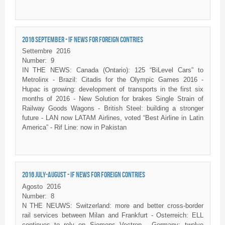
2016 SEPTEMBER - IF NEWS FOR FOREIGN CONTRIES
Settembre
2016
Number:
9
IN THE NEWS: Canada (Ontario): 125
“BiLevel
Cars” to
Metrolinx
- Brazil:
Citadis
for the Olympic Games 2016 -
Hupac
is growing: development of transports in the first six
months of 2016 - New Solution for brakes Single Strain of
Railway Goods Wagons - British Steel: building a stronger
future - LAN now
LATAM
Airlines, voted “Best Airline in Latin
America” -
Rif
Line: now in Pakistan
2016 JULY-AUGUST - IF NEWS FOR FOREIGN CONTRIES
Agosto
2016
Number:
8
N THE NEUWS: Switzerland: more and better cross-border
rail services between Milan and Frankfurt - Osterreich: ELL
continues to rely on Siemens Vectron - Germany: twelve