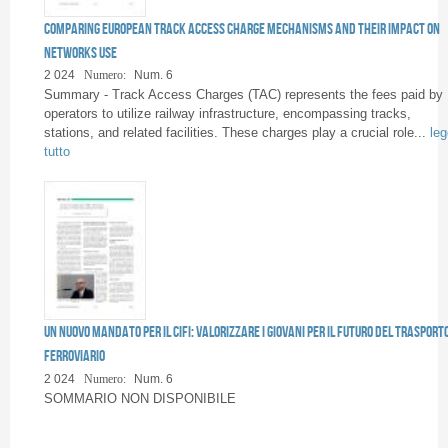
Pages
Comparing european track access charge mechanisms and their impact on
networks use
2 024
Numero:
Num. 6
Summary - Track Access Charges (TAC) represents the fees paid by
operators to utilize railway infrastructure, encompassing tracks,
stations, and related facilities. These charges play a crucial role...
leg
tutto
Un nuovo mandato per il CIFI: valorizzare i giovani per il futuro del trasport
ferroviario
2 024
Numero:
Num. 6
SOMMARIO NON DISPONIBILE