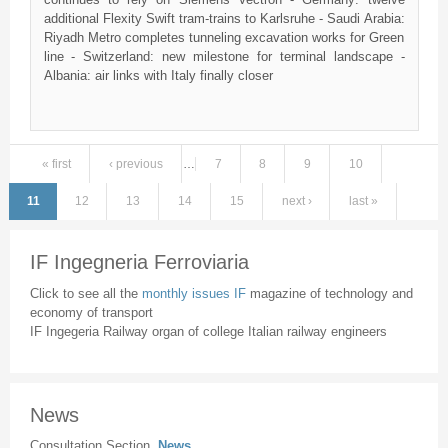
additional Flexity Swift tram-trains to Karlsruhe - Saudi Arabia:
Riyadh Metro completes tunneling excavation works for Green
line - Switzerland: new milestone for terminal landscape -
Albania: air links with Italy finally closer
« first
‹ previous
…
7
8
9
10
Pages
11
12
13
14
15
next ›
last »
IF Ingegneria Ferroviaria
Click to see all the
monthly issues IF
magazine of technology and
economy of transport
IF Ingegeria Railway organ of college Italian railway engineers
News
Consultation Section
News