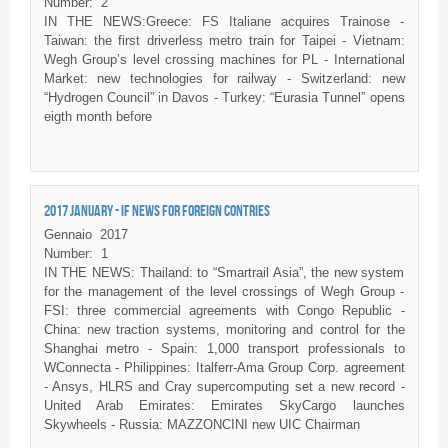
Number:
2
IN THE NEWS:Greece: FS Italiane acquires Trainose -
Taiwan: the first driverless metro train for Taipei - Vietnam:
Wegh Group’s level crossing machines for PL - International
Market: new technologies for railway - Switzerland: new
“Hydrogen Council” in Davos - Turkey: “Eurasia Tunnel” opens
eigth month before
2017 JANUARY - IF NEWS FOR FOREIGN CONTRIES
Gennaio
2017
Number:
1
IN THE NEWS: Thailand: to “Smartrail Asia”, the new system
for the management of the level crossings of Wegh Group -
FSI: three commercial agreements with Congo Republic -
China: new traction systems, monitoring and control for the
Shanghai metro - Spain: 1,000 transport professionals to
WConnecta - Philippines: Italferr-Ama Group Corp. agreement
- Ansys, HLRS and Cray supercomputing set a new record -
United Arab Emirates: Emirates SkyCargo launches
Skywheels - Russia: MAZZONCINI new UIC Chairman