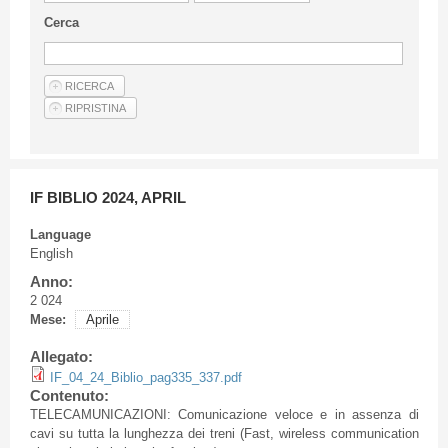
Guideline for authors
Cerca
Privacy & Policy
Articles
Shop
Suppliers of products and services
IF BIBLIO 2024, APRIL
Language
English
Anno:
2 024
Mese:
Aprile
Allegato:
IF_04_24_Biblio_pag335_337.pdf
Contenuto:
TELECAMUNICAZIONI: Comunicazione veloce e in assenza di
cavi su tutta la lunghezza dei treni (Fast, wireless communication