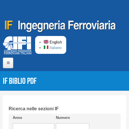
Skip to main content
English
Italiano
Home
IF Biblio PDF
About us
Editorial Board
Short presentation CIFI
Ricerca nelle sezioni IF
Anno
Numero
Guideline