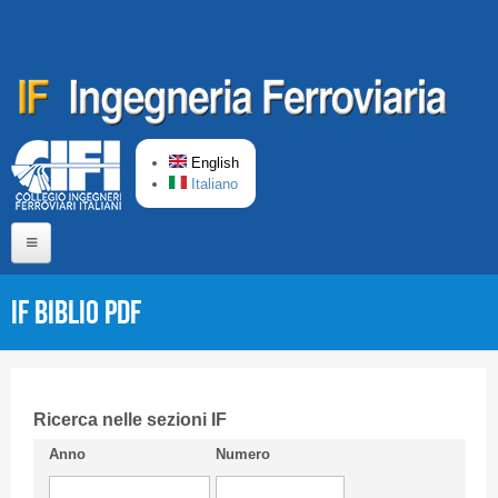
Skip to main content
English
Italiano
Home
IF Biblio PDF
About us
Editorial Board
Short presentation CIFI
Ricerca nelle sezioni IF
Anno
Numero
Guideline