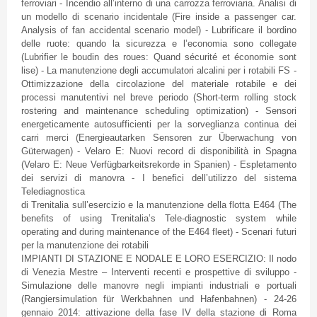
ferroviari
-
Incendio
all’interno
di
una
carrozza
ferroviaria
.
Analisi
di
un
modello
di
scenario
incidentale
(Fire inside a passenger car.
Analysis of fan accidental scenario model) -
Lubrificare
il
bordino
delle
ruote
:
quando
la
sicurezza
e
l’economia
sono
collegate
(
Lubrifier
le
boudin
des
roues
:
Quand
sécurité
et
économie
sont
lise
) - La
manutenzione
degli
accumulatori
alcalini
per i
rotabili
FS
-
Ottimizzazione
della
circolazione
del
materiale
rotabile
e
dei
processi
manutentivi
nel
breve
periodo
(Short-term rolling stock
rostering
and maintenance scheduling optimization) -
Sensori
energeticamente
autosufficienti
per la
sorveglianza
continua
dei
carri
merci (
Energieautarken
Sensoren
zur
Überwachung
von
Güterwagen
) -
Velaro
E:
Nuovi
record
di
disponibilità
in
Spagna
(
Velaro
E:
Neue
Verfügbarkeitsrekorde
in
Spanien
) -
Espletamento
dei
servizi
di
manovra
- I
benefici
dell’utilizzo
del
sistema
Telediagnostica
di
Trenitalia
sull’esercizio
e la
manutenzione
della
flotta
E464
(The
benefits of using
Trenitalia’s
Tele-diagnostic system while
operating and during maintenance of the
E464
fleet) -
Scenari
futuri
per la
manutenzione
dei
rotabili
IMPIANTI DI STAZIONE E NODALE E LORO ESERCIZIO: Il
nodo
di
Venezia
Mestre
–
Interventi
recenti
e
prospettive
di
sviluppo
-
Simulazione
delle
manovre
negli
impianti
industriali
e
portuali
(
Rangiersimulation
für
Werkbahnen
und
Hafenbahnen
) - 24-26
gennaio
2014:
attivazione
della
fase
IV
della
stazione
di
Roma