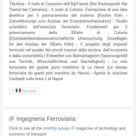
Tiburtina
- Il
nodo
di
Camorino
dell’AlpTransit
(
Der
Knotenpunkt
Alp
Transit
bei
Camorino
) - Il
nodo
di
Colonia
.
Formazione
di
una
idea
direttrice
per
il
potenziamento
del
sistema
(
Knoten
Köln
-
Zukunftkonzept
zum
Ausbau
der
Eisenbahninfrastruktur
) - Studio
scientifico
dell’esercizio
ferroviario
.
Fondamenti
per
il
potenziamento
della
SBahn
di
Colonia
(
Eisenbahnbetriebswissenschaftliche
Untersuchung
.
Grundlagen
für
den
Ausbau
der
SBahn
Köln
) - Il
progetto
degli
impianti
ferroviari
nel
quadro
dei
vincoli
imposti
dalla
tecnica
,
dall’economia
e
dalla
sostenibilità
(
Entwerfen
von
Bahnanlagenim
Spannungsfeld
von
Technik
,
Wirtschaftlichkeit
und
Nachaltigkeit
) - La
rete
ferroviaria
del
grande
porto
marittimo
di
Le
Havre
(Le
réseau
ferroviaire
du grand port maritime du
Havre
) -
Aperta
la
stazione
Garibaldi
sulla
linea
1
di
Napoli
ITALIANO
IF Ingegneria Ferroviaria
Click to see all the
monthly issues IF
magazine of technology and
economy of transport