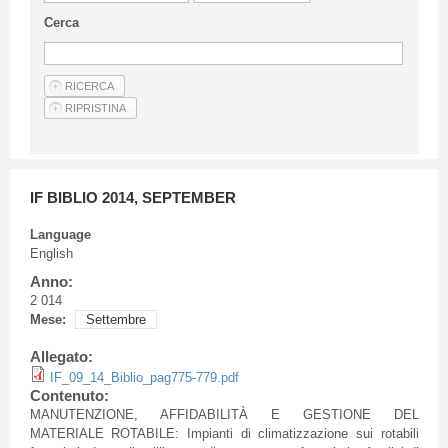
Guideline for authors
Cerca
Privacy & Policy
Articles
Shop
Suppliers of products and services
IF BIBLIO 2014, SEPTEMBER
Language
English
Anno:
2 014
Mese:
Settembre
Allegato:
IF_09_14_Biblio_pag775-779.pdf
Contenuto:
MANUTENZIONE
,
AFFIDABILITÀ
E
GESTIONE
DEL
MATERIALE
ROTABILE
:
Impianti
di
climatizzazione
sui
rotabili