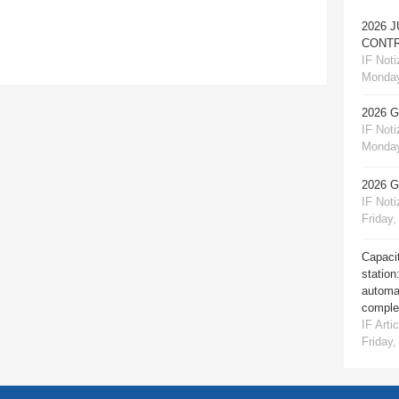
2026 
CONTR
IF Notiz
Monday
2026 
IF Notiz
Monday
2026 
IF Notiz
Friday,
Capacit
station
automat
comple
IF Artic
Friday,