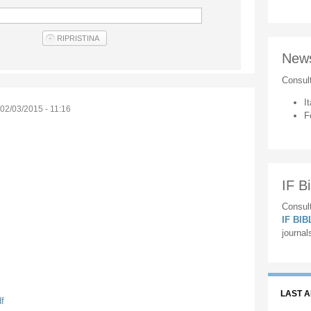
New
Consul
It
02/03/2015 - 11:16
F
IF Bi
Consult
IF BI
journal
LAST 
f