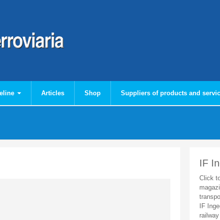
eline
Articles
Shop
Suppliers of products and servi
IF I
Click t
magazi
transpo
IF Inge
railway