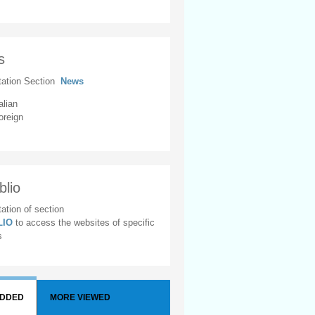
s
tation Section
News
alian
oreign
blio
ation of section
BLIO
to access the websites of specific
s
ADDED
MORE VIEWED