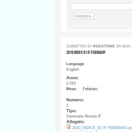
SUBMITTED BY
REDATTORE
ON
MON, 
2010 INDEX 01 IF FEBRUARY
Language
English
Anno:
2 010
Mese:
Febbraio
Numero:
2
Tipo:
Sommario Rivista IF
Allegato:
2010_INDICE_02 IF FEBBRAIO.pd