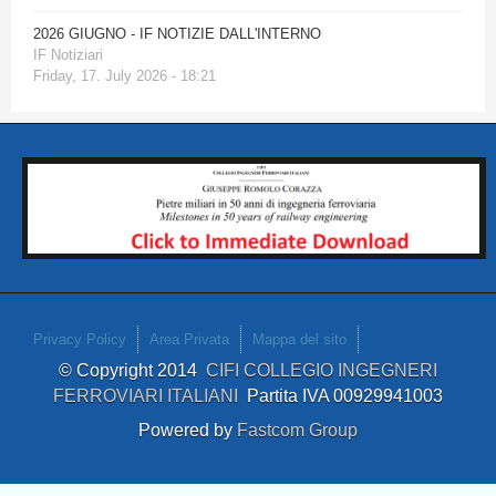
2026 GIUGNO - IF NOTIZIE DALL'INTERNO
IF Notiziari
Friday, 17. July 2026 - 18:21
Privacy Policy
Area Privata
Mappa del sito
© Copyright 2014
CIFI COLLEGIO INGEGNERI
FERROVIARI ITALIANI
Partita IVA 00929941003
Powered by
Fastcom Group