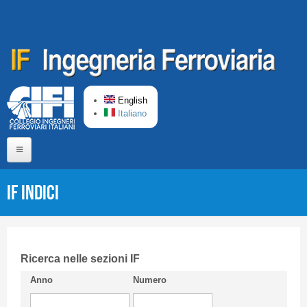
Skip to main content
English
Italiano
Home
IF Indici
About us
Editorial Board
Short presentation CIFI
Ricerca nelle sezioni IF
Anno
Numero
Guideline