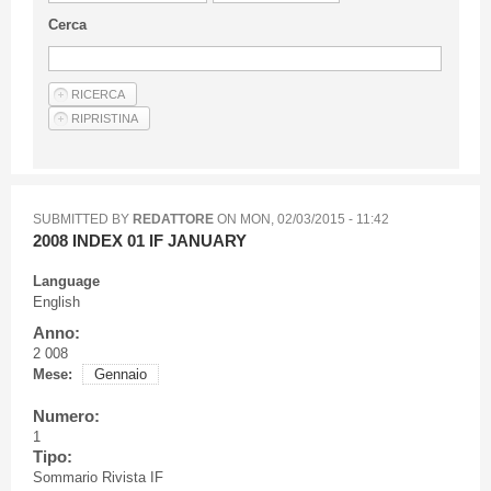
Guideline for authors
Cerca
Privacy & Policy
Articles
Shop
Suppliers of products and services
SUBMITTED BY
REDATTORE
ON
MON, 02/03/2015 - 11:42
2008 INDEX 01 IF JANUARY
Language
English
Anno:
2 008
Mese:
Gennaio
Numero:
1
Tipo:
Sommario Rivista IF