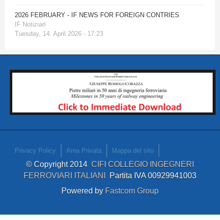
2026 FEBRUARY - IF NEWS FOR FOREIGN CONTRIES
IF Notiziari
Tuesday, 14. April 2026 - 17:23
Privacy Policy
Area Privata
Mappa del sito
© Copyright 2014
CIFI COLLEGIO INGEGNERI
FERROVIARI ITALIANI
Partita IVA 00929941003
Powered by
Fastcom Group