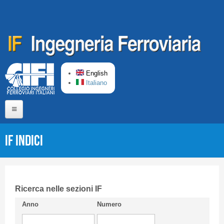
Skip to main content
English
Italiano
Home
IF Indici
About us
Editorial Board
Short presentation CIFI
Ricerca nelle sezioni IF
Anno
Numero
Guideline