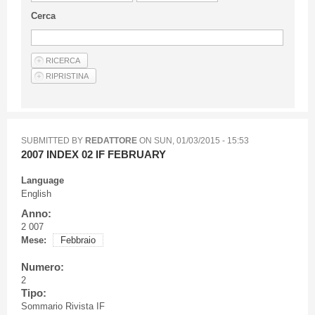
Guideline for authors
Cerca
Privacy & Policy
Articles
Shop
Suppliers of products and services
SUBMITTED BY
REDATTORE
ON
SUN, 01/03/2015 - 15:53
2007 INDEX 02 IF FEBRUARY
Language
English
Anno:
2 007
Mese:
Febbraio
Numero:
2
Tipo:
Sommario Rivista IF