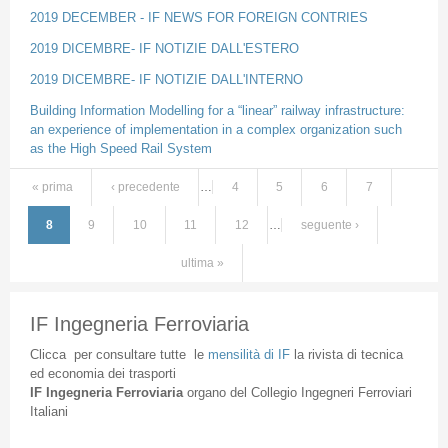
2019 DECEMBER - IF NEWS FOR FOREIGN CONTRIES
2019 DICEMBRE- IF NOTIZIE DALL'ESTERO
2019 DICEMBRE- IF NOTIZIE DALL'INTERNO
Building Information Modelling for a “linear” railway infrastructure:
an experience of implementation in a complex organization such
as the High Speed Rail System
« prima
‹ precedente
…
4
5
6
7
Pagine
8
9
10
11
12
…
seguente ›
ultima »
IF Ingegneria Ferroviaria
Clicca
per
consultare
tutte
le
mensilità
di
IF
la
rivista
di
tecnica
ed
economia
dei
trasporti
IF
Ingegneria
Ferroviaria
organo
del
Collegio
Ingegneri
Ferroviari
Italiani