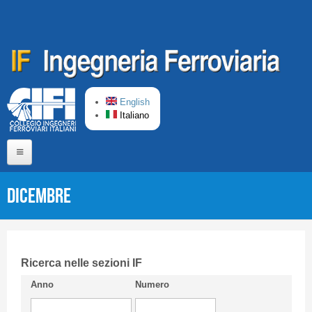
Salta al contenuto principale
English
Italiano
Home
Dicembre
Chi siamo
Comitato di Redazione
CIFI in breve
Ricerca nelle sezioni IF
Anno
Numero
Linee Guida